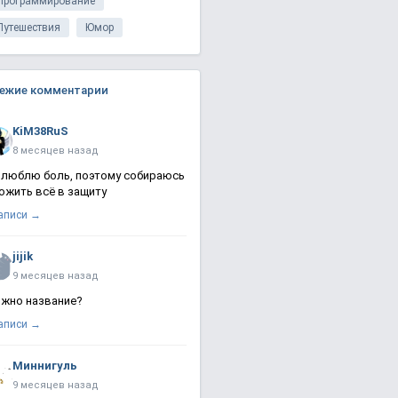
Программирование
Путешествия
Юмор
ежие комментарии
KiM38RuS
8 месяцев назад
 люблю боль, поэтому собираюсь
ожить всё в защиту
записи →
jijik
9 месяцев назад
жно название?
записи →
Миннигуль
9 месяцев назад