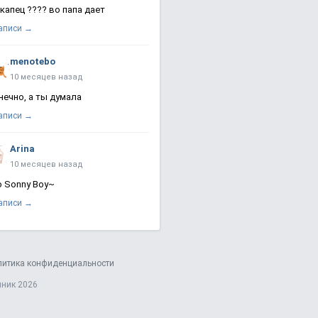
 капец ???? во папа дает
записи →
menotebo
10 месяцев назад
нечно, а ты думала
записи →
Arina
10 месяцев назад
о Sonny Boy~
записи →
литика конфиденциальности
яник 2026