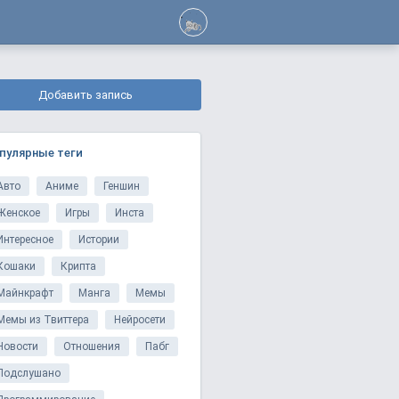
Добавить запись
пулярные теги
Авто
Аниме
Геншин
Женское
Игры
Инста
Интересное
Истории
Кошаки
Крипта
Майнкрафт
Манга
Мемы
Мемы из Твиттера
Нейросети
Новости
Отношения
Пабг
Подслушано