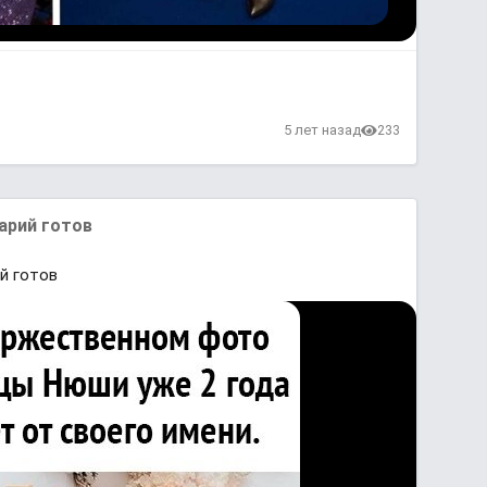
в
5 лет назад
233
арий готов
й готов