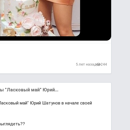
в
5 лет назад
244
ы "Лacкoвый мaй" Юpий...
"Лacкoвый мaй" Юpий Шaтyнoв в нaчaлe cвoeй
 выглядеть??