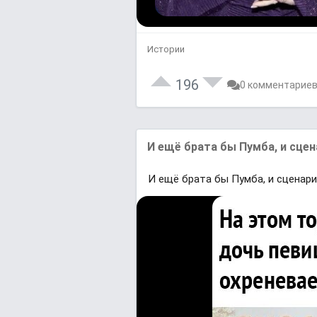
Истории
196
0 комментарие
И ещё брата бы Пумба, и сцен
И ещё брата бы Пумба, и сценари