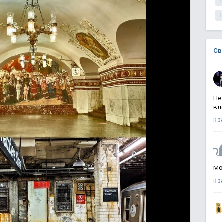
Св
Не
вл
к 
Мо
к 