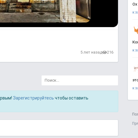
Ох
к 
Ко
к 
в
5 лет назад
216
эт
к 
ервым!
Зарегистрируйтесь
чтобы оставить
По
Пр