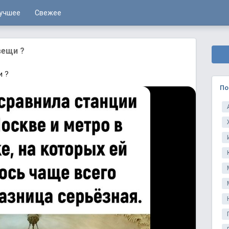
учшее
Свежее
вещи ?
и ?
По