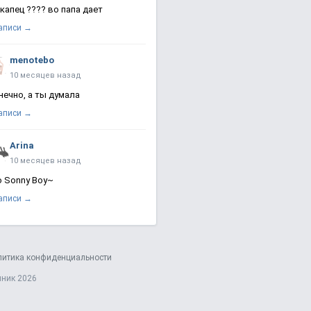
 капец ???? во папа дает
записи →
menotebo
10 месяцев назад
нечно, а ты думала
записи →
Arina
10 месяцев назад
о Sonny Boy~
записи →
литика конфиденциальности
яник 2026