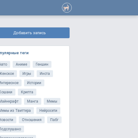
Добавить запись
пулярные теги
Авто
Аниме
Геншин
Женское
Игры
Инста
Интересное
Истории
Кошаки
Крипта
Майнкрафт
Манга
Мемы
Мемы из Твиттера
Нейросети
Новости
Отношения
Пабг
Подслушано