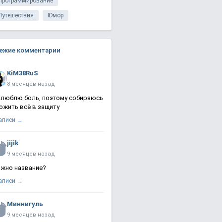
Программирование
Путешествия
Юмор
ежие комментарии
KiM38RuS
8 месяцев назад
 люблю боль, поэтому собираюсь
ожить всё в защиту
записи →
jijik
9 месяцев назад
жно название?
записи →
Миннигуль
9 месяцев назад