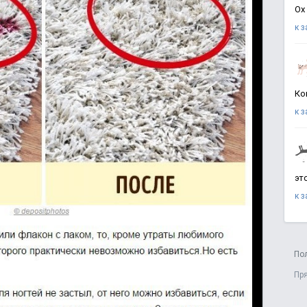
Ох
к 
Ко
к 
эт
к 
По
Пр