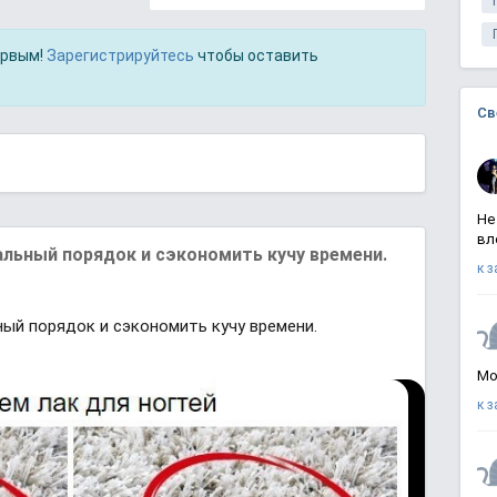
ервым!
Зарегистрируйтесь
чтобы оставить
Св
Не
вл
альный порядок и сэкономить кучу времени.
к 
ный порядок и сэкономить кучу времени.
Мо
к 