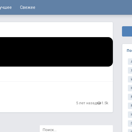
учшее
Свежее
По
5 лет назад
1.5k