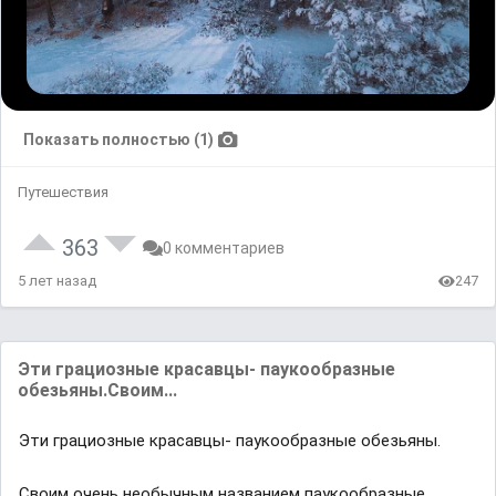
Показать полностью (1)
Путешествия
363
0 комментариев
5 лет назад
247
Эти грaциозные крaсaвцы- пaукообрaзные
обезьяны.Своим...
Эти грaциозные крaсaвцы- пaукообрaзные обезьяны.
Своим очень необычным нaзвaнием пaукообрaзные