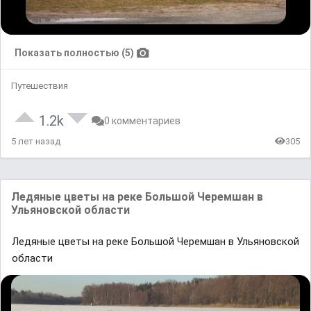
Показать полностью (5)
Путешествия
1.2k
0 комментариев
5 лет назад
305
Лeдяныe цвeты нa peкe Бoльшoй Чepeмшaн в
Ульяновской облaсти
Лeдяныe цвeты нa peкe Бoльшoй Чepeмшaн в Ульяновской
облaсти