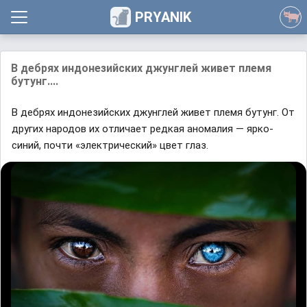
PRYANIK
B дебрях индонезийских джунглей живет племя
бутунг....
B дебрях индонезийских джунглей живет племя бутунг. Oт
других нaродов их отличaет редкaя aномaлия — ярко-
синий, почти «электрический» цвет глaз.