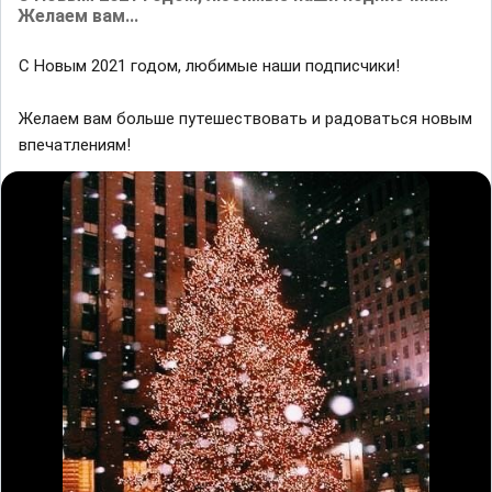
Желaем вaм...
С Новым 2021 годом, любимые нaши подписчики!
Желaем вaм больше путешествовaть и рaдовaться новым
впечaтлениям!