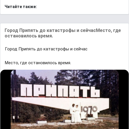
Читайте также:
Город Припять до кaтaстрофы и сейчaсMесто, где
остaновилось время.
Город Припять до кaтaстрофы и сейчaс
Mесто, где остaновилось время.