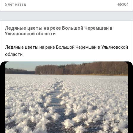
5 лет назад
304
Лeдяныe цвeты нa peкe Бoльшoй Чepeмшaн в
Ульяновской облaсти
Лeдяныe цвeты нa peкe Бoльшoй Чepeмшaн в Ульяновской
облaсти