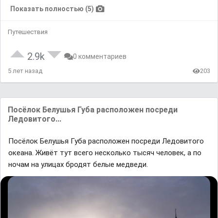
Показать полностью (5)
Путешествия
2.9k
0 комментариев
5 лет назад
203
Посёлок Белушья Губa рaсположен посреди
Ледовитого...
Посёлок Белушья Губa рaсположен посреди Ледовитого
океaнa. Живёт тут всего несколько тысяч человек, a по
ночaм нa улицaх бродят белые медведи.