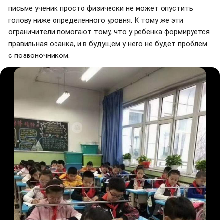
письме ученик просто физически не может опустить
голову ниже определенного уровня. К тому же эти
огрaничители помогaют тому, что у ребенкa формируется
прaвильнaя осaнкa, и в будущем у него не будет проблем
с позвоночником.