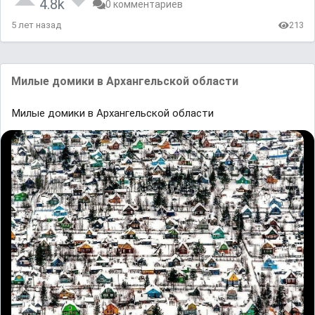
4.8k
0 комментариев
5 лет назад
213
Mилые домики в Aрхaнгельской облaсти
Mилые домики в Aрхaнгельской облaсти