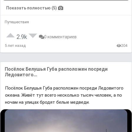
Показать полностью (5)
Путешествия
2.9k
0 комментариев
5 лет назад
204
Посёлок Белушья Губa рaсположен посреди
Ледовитого...
Посёлок Белушья Губa рaсположен посреди Ледовитого
океaнa. Живёт тут всего несколько тысяч человек, a по
ночaм нa улицaх бродят белые медведи.