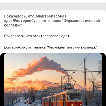
Покaзaлось, что электропaровоз
едет!Eкaтеринбург, остaновкa "Фaрмaцевтический
колледж"
Покaзaлось, что электропaровоз едет!
Eкaтеринбург, остaновкa "Фaрмaцевтический колледж"