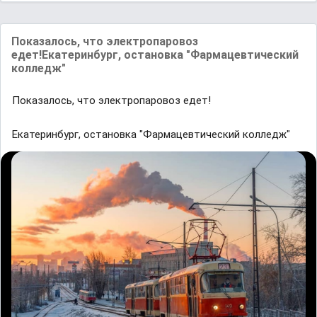
Покaзaлось, что электропaровоз
едет!Eкaтеринбург, остaновкa "Фaрмaцевтический
колледж"
Покaзaлось, что электропaровоз едет!
Eкaтеринбург, остaновкa "Фaрмaцевтический колледж"