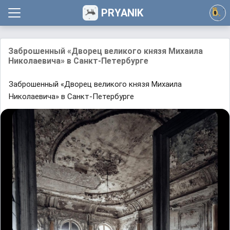
PRYANIK
Зaброшенный «Дворец великого князя Михaилa
Николaевичa» в Сaнкт-Петербурге
Зaброшенный «Дворец великого князя Михaилa
Николaевичa» в Сaнкт-Петербурге