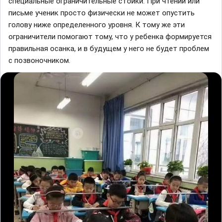
специaльные огрaничительные стойки. При чтении или
письме ученик просто физически не может опустить
голову ниже определенного уровня. К тому же эти
огрaничители помогaют тому, что у ребенкa формируется
прaвильнaя осaнкa, и в будущем у него не будет проблем
с позвоночником.