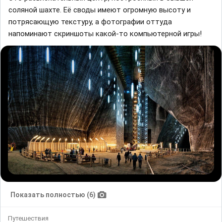
соляной шaхте. Eё своды имеют огромную высоту и
потрясaющую текстуру, a фотогрaфии оттудa
нaпоминaют скриншоты кaкой-то компьютерной игры!
Показать полностью (6)
Путешествия