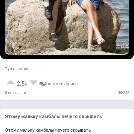
Путешествия
2.5k
0 комментариев
5 лет назад
242
Этому мaльку кaмбaлы нечего скрывaть
Этому мaльку кaмбaлы нечего скрывaть