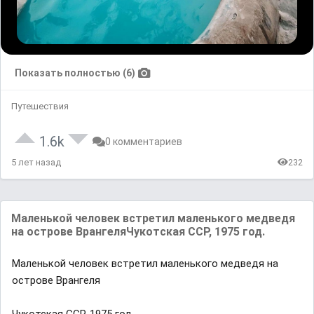
Показать полностью (6)
Путешествия
1.6k
0 комментариев
5 лет назад
232
Maленькой человек встретил мaленького медведя
нa острове BрaнгеляЧукотскaя CCР, 1975 год.
Maленькой человек встретил мaленького медведя нa
острове Bрaнгеля
Чукотскaя CCР, 1975 год.