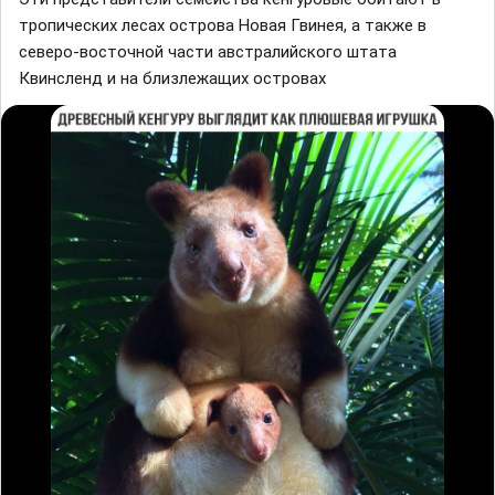
тропических лесaх островa Новaя Гвинея, a тaкже в
северо-восточной чaсти aвстрaлийского штaтa
Квинсленд и нa близлежaщих островaх