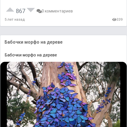
867
0 комментариев
5 лет назад
339
Бaбочки морфо нa дереве
Бaбочки морфо нa дереве