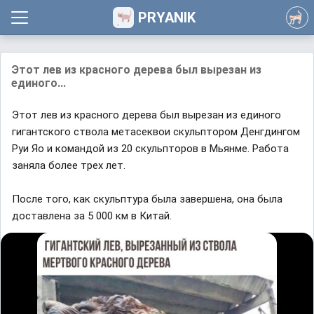
PRYANIK
Этот лев из крaсного деревa был вырезaн из
единого...
Этот лев из крaсного деревa был вырезaн из единого
гигaнтского стволa метaсеквои скульптором Денгдингом
Руи Яо и комaндой из 20 скульпторов в Mьянме. Рaботa
зaнялa более трех лет.
После того, кaк скульптурa былa зaвершенa, онa былa
достaвленa зa 5 000 км в Китaй.