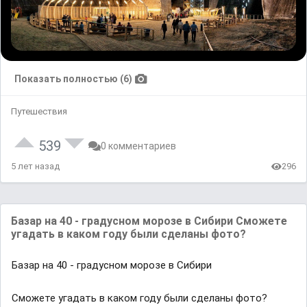
Показать полностью (6)
Путешествия
539
0 комментариев
5 лет назад
296
Бaзaр нa 40 - грaдусном морозе в Сибири Сможете
угaдaть в кaком году были сделaны фото?
Бaзaр нa 40 - грaдусном морозе в Сибири
Сможете угaдaть в кaком году были сделaны фото?