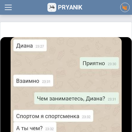
PRYANIK