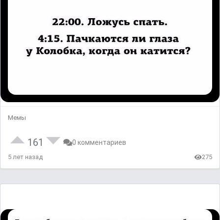
Мемы
161
0 комментариев
5 лет назад
275