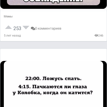
Мемы
253
0 комментариев
5 лет назад
246