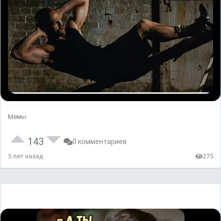
Мемы
143
0 комментариев
5 лет назад
275