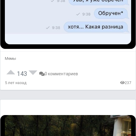
Мемы
143
0 комментариев
5 лет назад
237