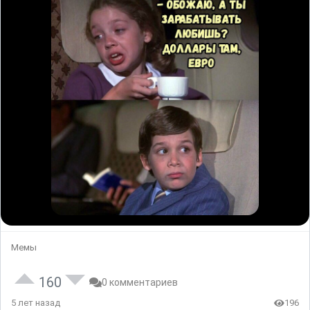
Мемы
160
0 комментариев
5 лет назад
196