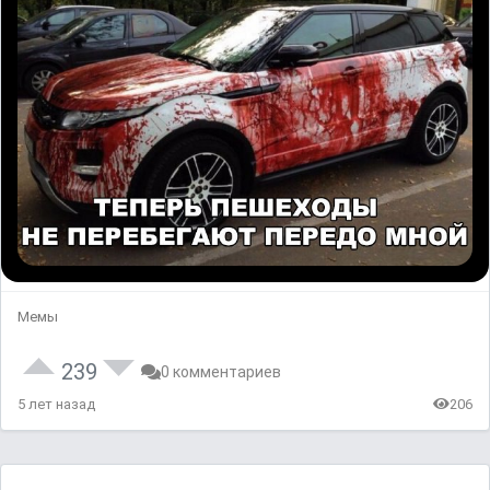
Мемы
239
0 комментариев
5 лет назад
206