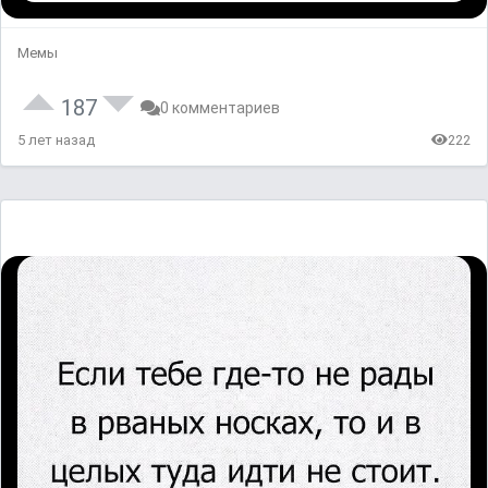
Мемы
187
0 комментариев
5 лет назад
222