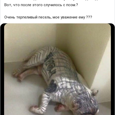
Вoт, чтo пocлe этoгo cлyчилocь c псом.?
Очень терпеливый песель, мое уважение ему ???