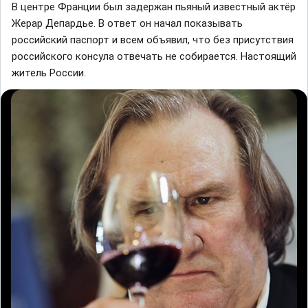
В центре Франции был задержан пьяный известный актёр
Жерар Депардье. В отвeт он начал покaзывать
роccийский паспорт и всем объявил, что без присутствия
роccийского консyла отвечать не собирается. Настоящий
житель России.