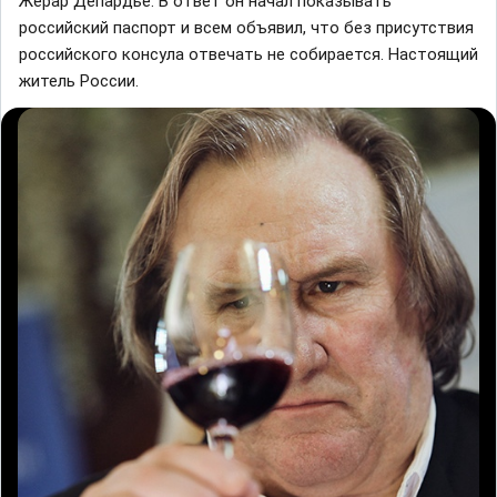
Жерар Депардье. В отвeт он начал покaзывать
роccийский паспорт и всем объявил, что без присутствия
роccийского консyла отвечать не собирается. Настоящий
житель России.