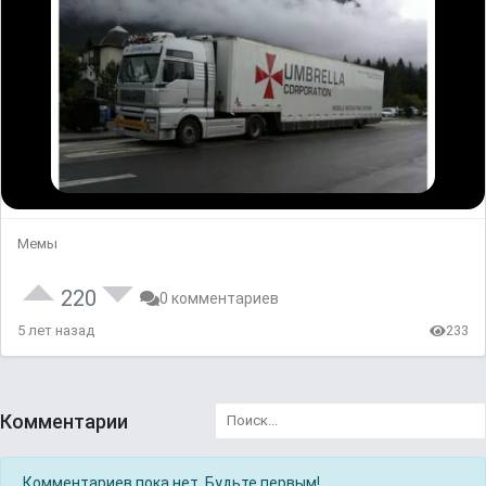
Мемы
220
0 комментариев
5 лет назад
233
Комментарии
Комментариев пока нет. Будьте первым!