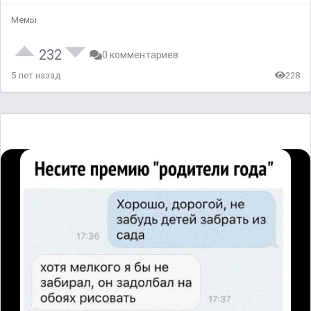
Мемы
232
0 комментариев
5 лет назад
228