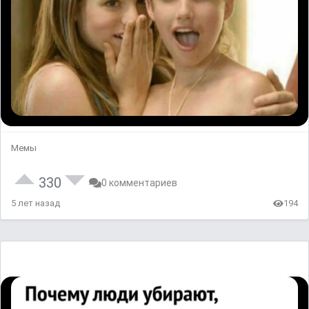
Мемы
330
0 комментариев
5 лет назад
194