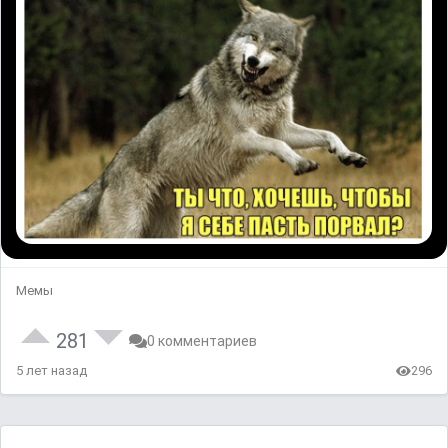
Мемы
281
0 комментариев
5 лет назад
296