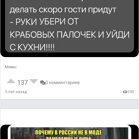
Мемы
137
0 комментариев
5 лет назад
293