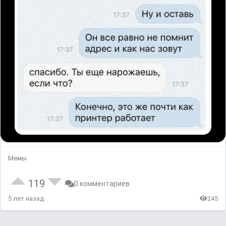
Мемы
119
0 комментариев
5 лет назад
245