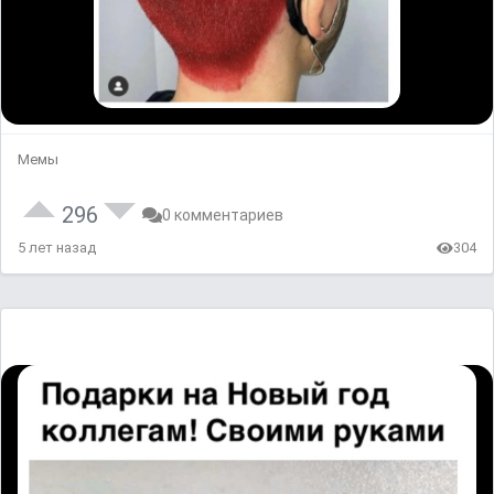
Мемы
296
0 комментариев
5 лет назад
304