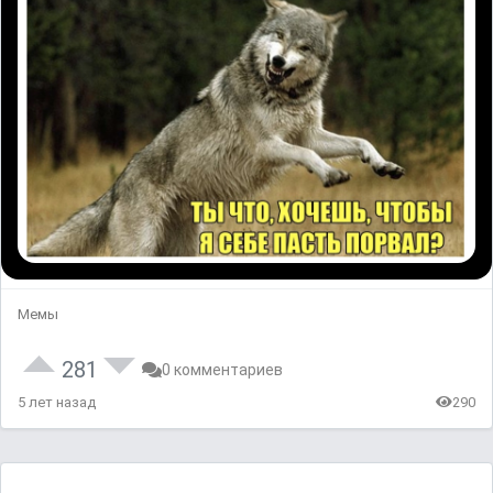
Мемы
281
0 комментариев
5 лет назад
290