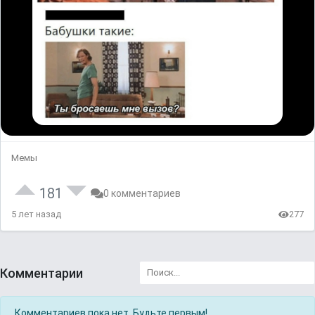
Мемы
181
0 комментариев
5 лет назад
277
Комментарии
Комментариев пока нет. Будьте первым!