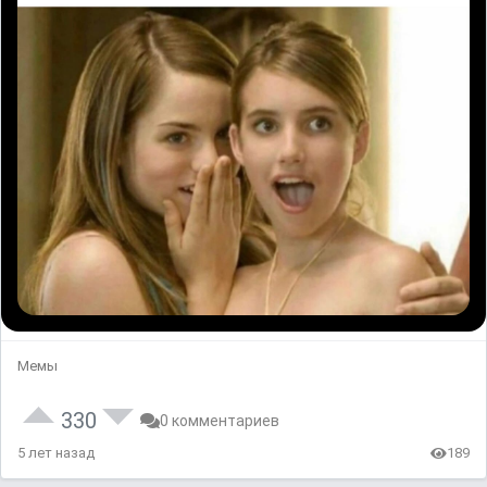
Мемы
330
0 комментариев
5 лет назад
189