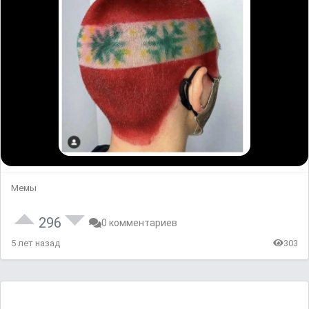
Мемы
296
0 комментариев
5 лет назад
303