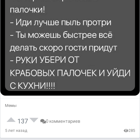
Мемы
137
0 комментариев
5 лет назад
285