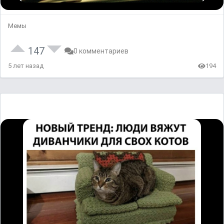
Мемы
147
0 комментариев
5 лет назад
194