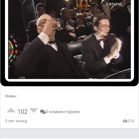
Мемы
102
0 комментариев
5 лет назад
210