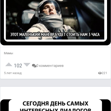
Мемы
102
0 комментариев
5 лет назад
221