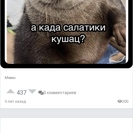
Мемы
437
0 комментариев
5 лет назад
200