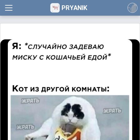
PRYANIK