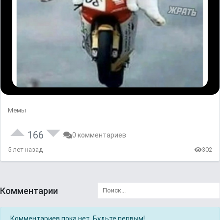
Мемы
166
0 комментариев
5 лет назад
302
Комментарии
Комментариев пока нет. Будьте первым!