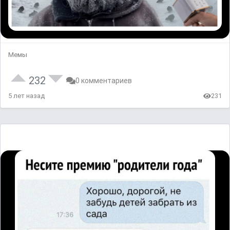
Мемы
232
0 комментариев
5 лет назад
231