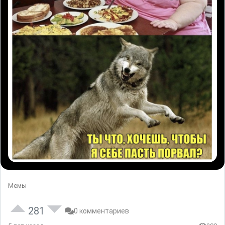
Мемы
281
0 комментариев