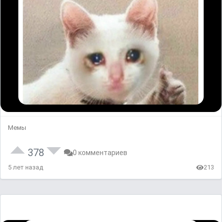
Мемы
378
0 комментариев
5 лет назад
213