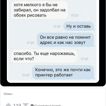
Мемы
119
0 комментариев