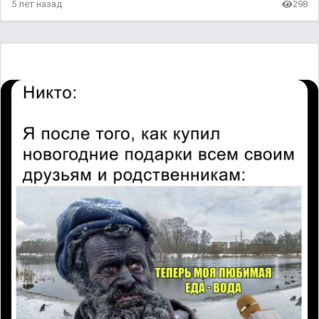
5 лет назад
298