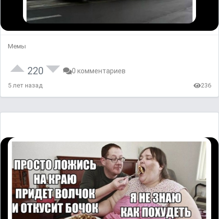
Мемы
220
0 комментариев
5 лет назад
236