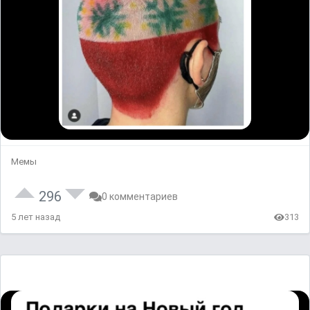
Мемы
296
0 комментариев
5 лет назад
313