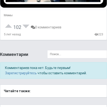
Мемы
102
0 комментариев
5 лет назад
223
Комментарии
Комментариев пока нет. Будьте первым!
Зарегистрируйтесь
чтобы оставить комментарий.
Читайте также: