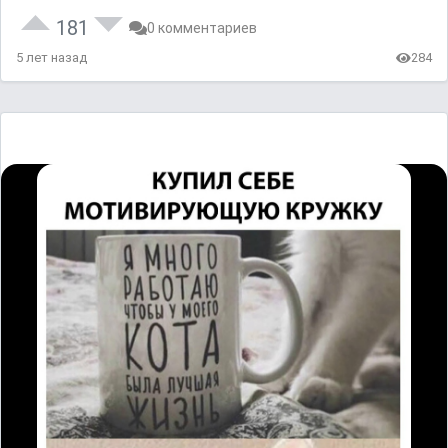
181
0 комментариев
5 лет назад
284