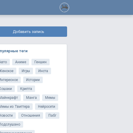
Добавить запись
пулярные теги
Авто
Аниме
Геншин
Женское
Игры
Инста
Интересное
Истории
Кошаки
Крипта
Майнкрафт
Манга
Мемы
Мемы из Твиттера
Нейросети
Новости
Отношения
Пабг
Подслушано