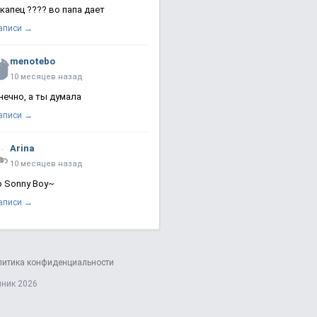
 капец ???? во папа дает
записи →
menotebo
10 месяцев назад
нечно, а ты думала
записи →
Arina
10 месяцев назад
о Sonny Boy~
записи →
литика конфиденциальности
яник 2026