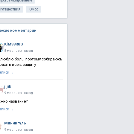
Программирование
Путешествия
Юмор
ежие комментарии
KiM38RuS
8 месяцев назад
 люблю боль, поэтому собираюсь
ожить всё в защиту
записи →
jijik
9 месяцев назад
жно название?
записи →
Миннигуль
9 месяцев назад