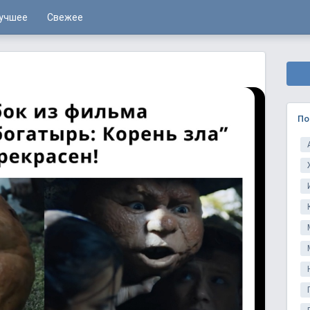
учшее
Свежее
По