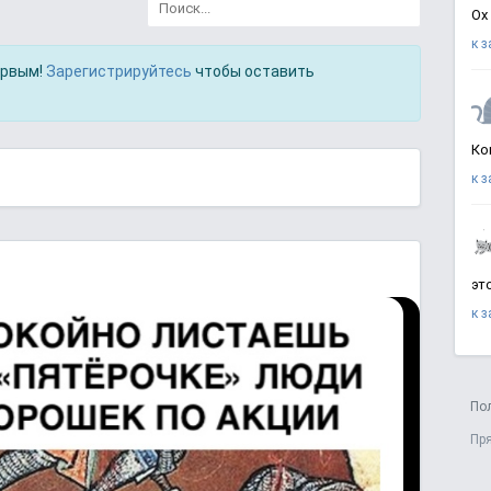
Ох
к 
ервым!
Зарегистрируйтесь
чтобы оставить
Ко
к 
эт
к 
По
Пр