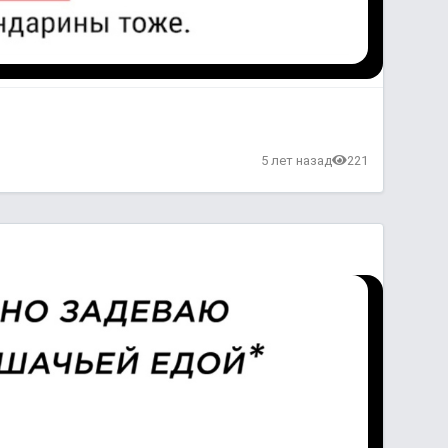
в
5 лет назад
221