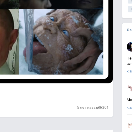
Св
Не
вл
к 
Мо
в
5 лет назад
201
к 