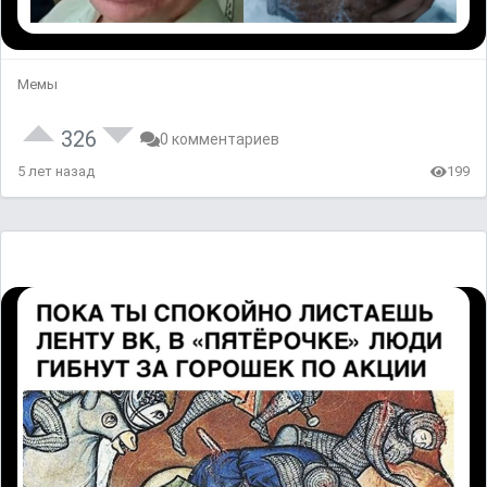
Мемы
326
0 комментариев
5 лет назад
199