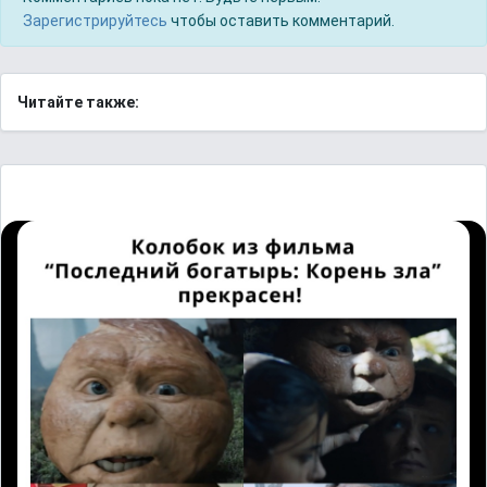
Зарегистрируйтесь
чтобы оставить комментарий.
Читайте также: