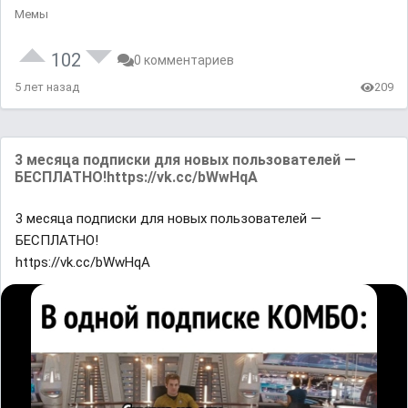
Мемы
102
0 комментариев
5 лет назад
209
3 месяца подписки для новых пользователей —
БЕСПЛАТНО!https://vk.cc/bWwHqA
3 месяца подписки для новых пользователей —
БЕСПЛАТНО!
https://vk.cc/bWwHqA