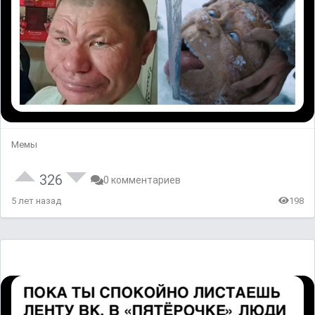
Мемы
326
0 комментариев
5 лет назад
198