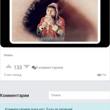
Мемы
133
0 комментариев
5 лет назад
216
Комментарии
Комментариев пока нет. Будьте первым!