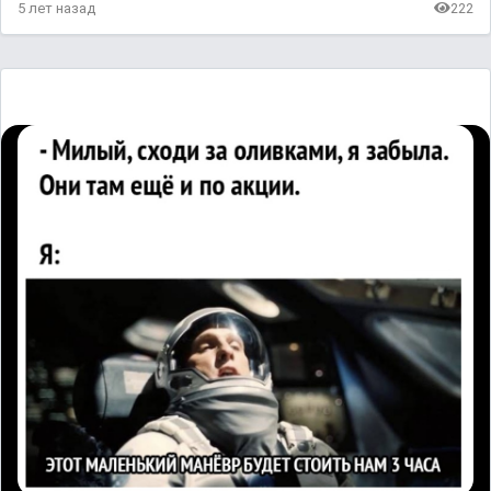
5 лет назад
222