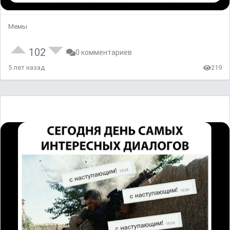
Мемы
102
0 комментариев
5 лет назад
219