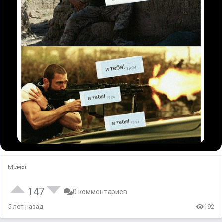
Мемы
147
0 комментариев
5 лет назад
192