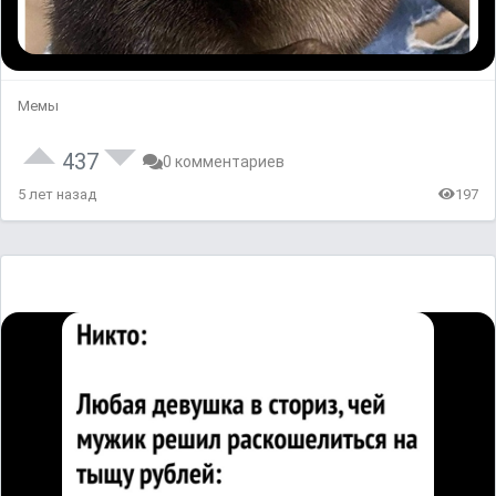
Мемы
437
0 комментариев
5 лет назад
197