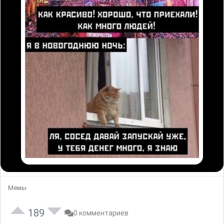
Мемы
189
0 комментариев