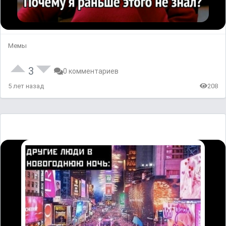
Мемы
3
0 комментариев
5 лет назад
208