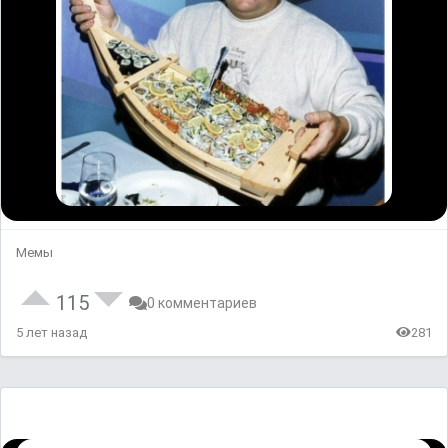
Мемы
115
0 комментариев
5 лет назад
281