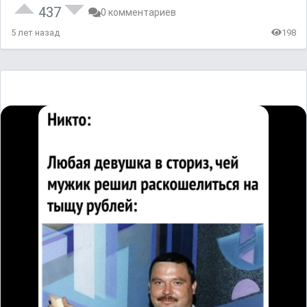
437
0 комментариев
5 лет назад
198