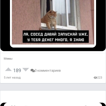
Мемы
189
0 комментариев
5 лет назад
223