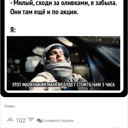
Мемы
102
0 комментариев