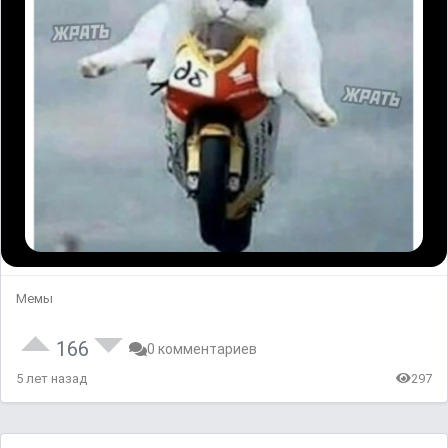
Мемы
166
0 комментариев
5 лет назад
297