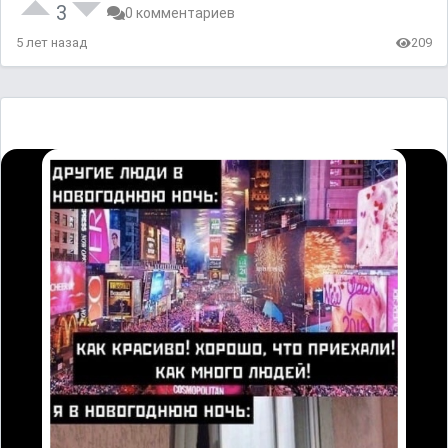
3
0 комментариев
5 лет назад
209