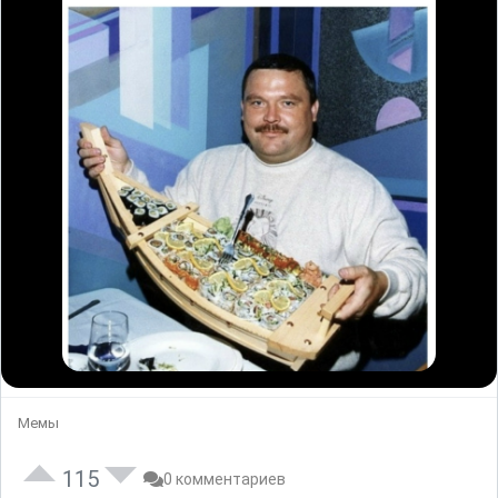
Мемы
115
0 комментариев