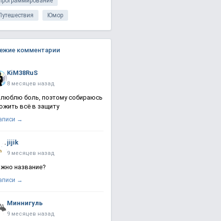
Программирование
Путешествия
Юмор
ежие комментарии
KiM38RuS
8 месяцев назад
 люблю боль, поэтому собираюсь
ожить всё в защиту
записи →
jijik
9 месяцев назад
жно название?
записи →
Миннигуль
9 месяцев назад