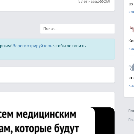
в
5 лет назад
269
Ох
к 
Ко
ервым!
Зарегистрируйтесь
чтобы оставить
к 
эт
к 
По
Пр