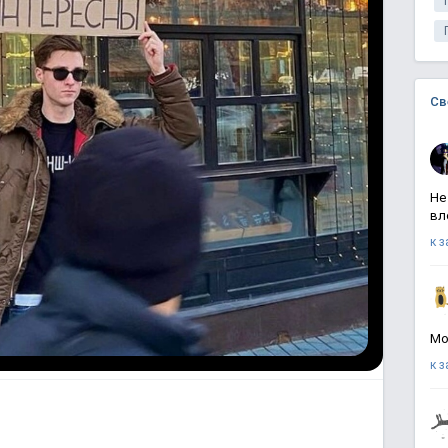
Св
Не
вл
к 
Мо
к 