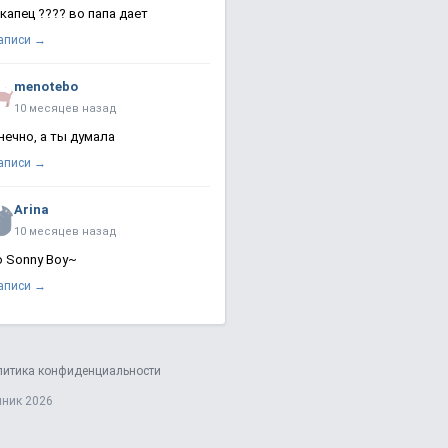
 капец ???? во папа дает
записи →
menotebo
10 месяцев назад
нечно, а ты думала
записи →
Arina
10 месяцев назад
о Sonny Boy~
записи →
литика конфиденциальности
яник 2026