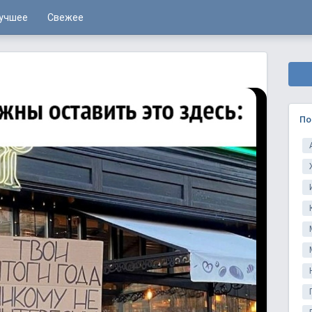
учшее
Свежее
По