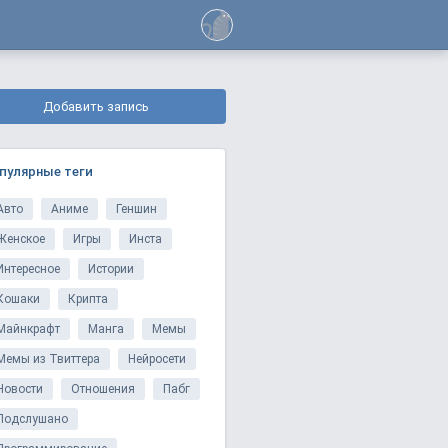
Добавить запись
пулярные теги
Авто
Аниме
Геншин
Женское
Игры
Инста
Интересное
Истории
Кошаки
Крипта
Майнкрафт
Манга
Мемы
Мемы из Твиттера
Нейросети
Новости
Отношения
Пабг
Подслушано