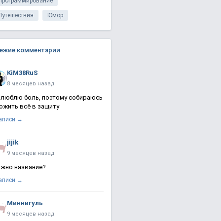
Программирование
Путешествия
Юмор
ежие комментарии
KiM38RuS
8 месяцев назад
 люблю боль, поэтому собираюсь
ожить всё в защиту
записи →
jijik
9 месяцев назад
жно название?
записи →
Миннигуль
9 месяцев назад