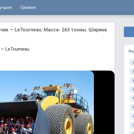
учшее
Свежее
чик — LeTourneau. Масса- 263 тонны. Ширина
— LeTourneau.
По