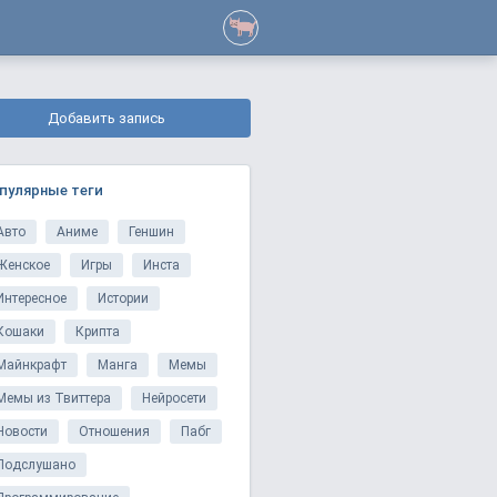
Добавить запись
пулярные теги
Авто
Аниме
Геншин
Женское
Игры
Инста
Интересное
Истории
Кошаки
Крипта
Майнкрафт
Манга
Мемы
Мемы из Твиттера
Нейросети
Новости
Отношения
Пабг
Подслушано