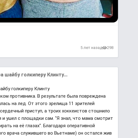
в
5 лет назад
298
а шайбу голкиперу Клинту...
шайбу голкиперу Клинту
ьком противника. В результате была повреждена
илась на лед. От этого зрелища 11 зрителей
 сердечный приступ, а троих хоккеистов стошнило
я и ушел с площадки сам. "Я знал, что мама смотрит
ирать на её глазах". Благодаря оперативной
го врача служившего во Вьетнаме) он остался жив