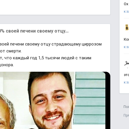
Ох
к 
 своей печени своему отцу...
Ко
воей печени своему отцу страдающему циррозом
к 
 от смерти.
, что каждый год 1,5 тысячи людей с таким
донора.
эт
к 
По
Пр