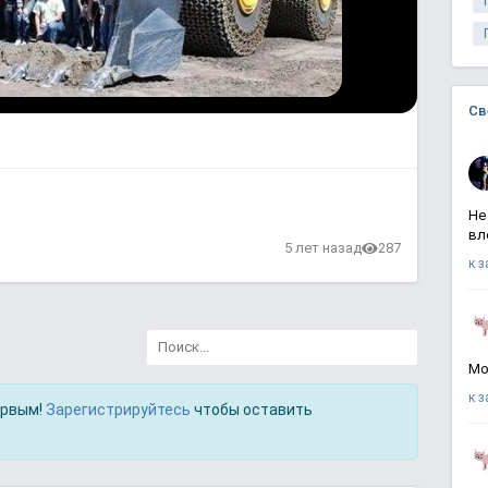
Св
Не
вл
в
5 лет назад
287
к 
Мо
к 
ервым!
Зарегистрируйтесь
чтобы оставить