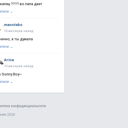
 капец ???? во папа дает
записи →
menotebo
10 месяцев назад
нечно, а ты думала
записи →
Arina
10 месяцев назад
о Sonny Boy~
записи →
литика конфиденциальности
яник 2026