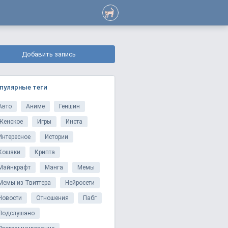
Добавить запись
пулярные теги
Авто
Аниме
Геншин
Женское
Игры
Инста
Интересное
Истории
Кошаки
Крипта
Майнкрафт
Манга
Мемы
Мемы из Твиттера
Нейросети
Новости
Отношения
Пабг
Подслушано