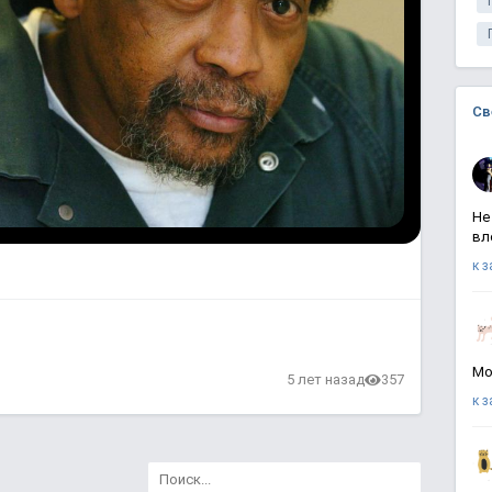
Св
Не
вл
к 
Мо
5 лет назад
357
к 