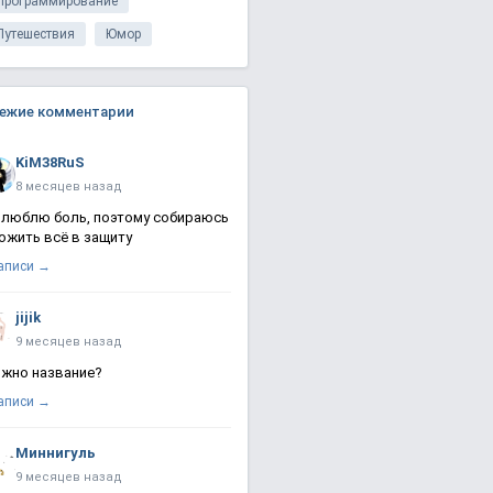
Программирование
Путешествия
Юмор
ежие комментарии
KiM38RuS
8 месяцев назад
 люблю боль, поэтому собираюсь
ожить всё в защиту
записи →
jijik
9 месяцев назад
жно название?
записи →
Миннигуль
9 месяцев назад