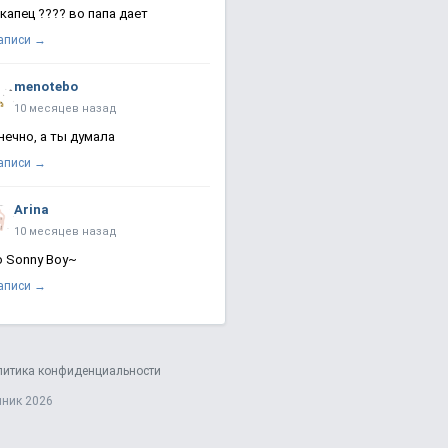
 капец ???? во папа дает
записи →
menotebo
10 месяцев назад
нечно, а ты думала
записи →
Arina
10 месяцев назад
о Sonny Boy~
записи →
литика конфиденциальности
яник 2026