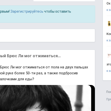
Ох
к 
ервым!
Зарегистрируйтесь
чтобы оставить
Ко
к 
ный Брюс Ли мог отжиматься...
эт
 Брюс Ли мог отжиматься от пола на двух пальцах
к 
ной руке более 50-ти раз, а также подбросив
палочками для еды?
По
Пр