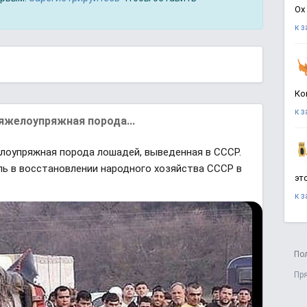
Ох
к 
Ко
к 
яжелоупряжная порода...
лоупряжная порода лошадей, выведенная в СССР.
ь в восстановлении народного хозяйства СССР в
эт
к 
По
Пр