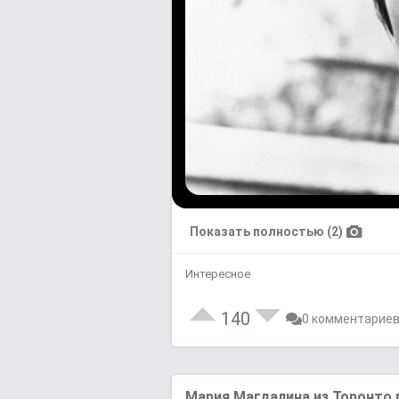
Показать полностью (2)
Интересное
140
0 комментарие
Мария Магдалина из Торонто п