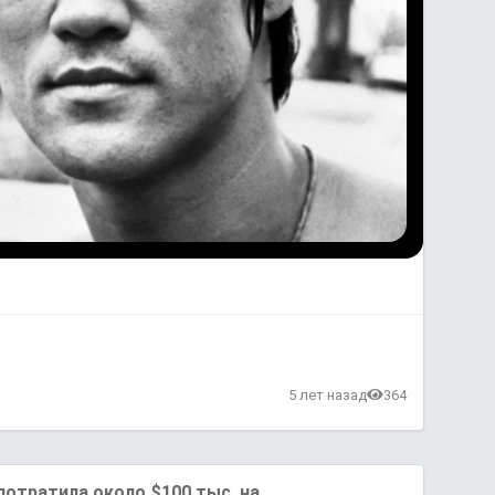
в
5 лет назад
364
отратила около $100 тыс. на...