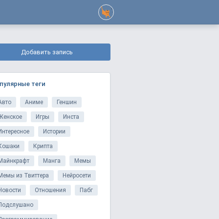
Добавить запись
пулярные теги
Авто
Аниме
Геншин
Женское
Игры
Инста
Интересное
Истории
Кошаки
Крипта
Майнкрафт
Манга
Мемы
Мемы из Твиттера
Нейросети
Новости
Отношения
Пабг
Подслушано