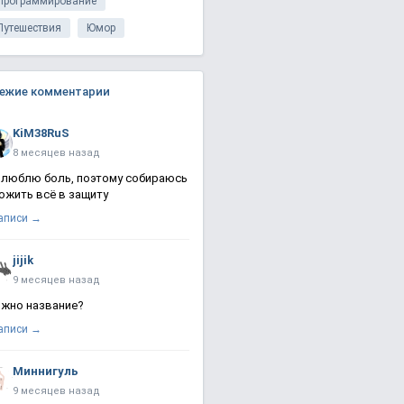
Программирование
Путешествия
Юмор
ежие комментарии
KiM38RuS
8 месяцев назад
 люблю боль, поэтому собираюсь
ожить всё в защиту
записи →
jijik
9 месяцев назад
жно название?
записи →
Миннигуль
9 месяцев назад