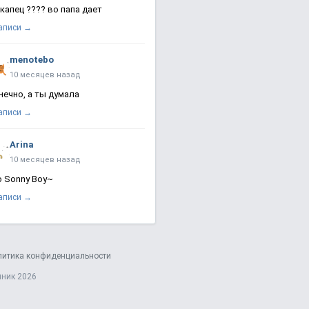
 капец ???? во папа дает
записи →
menotebo
10 месяцев назад
нечно, а ты думала
записи →
Arina
10 месяцев назад
о Sonny Boy~
записи →
литика конфиденциальности
яник 2026