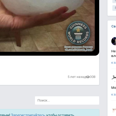
Св
Не
вл
к 
5 лет назад
308
Мо
к 
ервым!
Зарегистрируйтесь
чтобы оставить