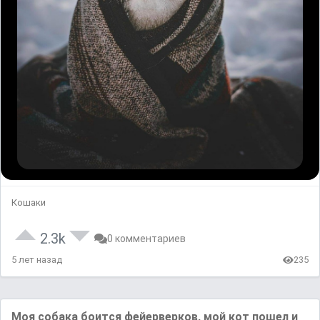
Кошаки
2.3k
0 комментариев
5 лет назад
235
Моя собака боится фейерверков, мой кот пошел и