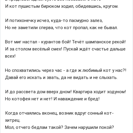
И кот пушистым бирюком ходил, обидевшись, кругом.
И потихонечку исчез, куда-то пасмурно залез,
Но не заметили сперва, что кот пропал, как не бывал.
Вот миг настал - курантов бой! Течёт шампанское рекой!
И за столом весёлый смех! Пускай ждёт счастье дальше
всех!
Но спохватились через час - а где ж любимый кот у нас?!
Давай его искать и звать, да не видать и не слыхать.
И до рассвета дом вверх дном! Квартира ходит ходуном!
Но котофея нет и нет! И наваждение и бред!
Когда отчаялись вконец, возник вдруг сонный кот-
хитрец.
Мол, отчего бедлам такой? Зачем нарушили покой?