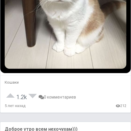
Кошаки
1.2k
0 комментариев
5 лет назад
212
Доброе утро всем нехочухам)))