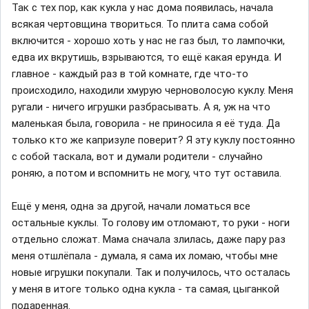
Так с тех пор, как кукла у нас дома появилась, начала
всякая чертовщина твориться. То плита сама собой
включится - хорошо хоть у нас не газ был, то лампочки,
едва их вкрутишь, взрываются, то ещё какая ерунда. И
главное - каждый раз в той комнате, где что-то
происходило, находили хмурую черноволосую куклу. Меня
ругали - ничего игрушки разбрасывать. А я, уж на что
маленькая была, говорила - не приносила я её туда. Да
только кто же капризуле поверит? Я эту куклу постоянно
с собой таскала, вот и думали родители - случайно
роняю, а потом и вспомнить не могу, что тут оставила.
Ещё у меня, одна за другой, начали ломаться все
остальные куклы. То голову им отломают, то руки - ноги
отдельно сложат. Мама сначала злилась, даже пару раз
меня отшлёпала - думала, я сама их ломаю, чтобы мне
новые игрушки покупали. Так и получилось, что осталась
у меня в итоге только одна кукла - та самая, цыганкой
подаренная.