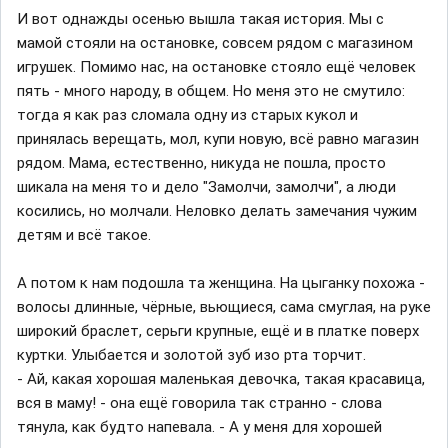
И вот однажды осенью вышла такая история. Мы с
мамой стояли на остановке, совсем рядом с магазином
игрушек. Помимо нас, на остановке стояло ещё человек
пять - много народу, в общем. Но меня это не смутило:
тогда я как раз сломала одну из старых кукол и
принялась верещать, мол, купи новую, всё равно магазин
рядом. Мама, естественно, никуда не пошла, просто
шикала на меня то и дело "Замолчи, замолчи", а люди
косились, но молчали. Неловко делать замечания чужим
детям и всё такое.
А потом к нам подошла та женщина. На цыганку похожа -
волосы длинные, чёрные, вьющиеся, сама смуглая, на руке
широкий браслет, серьги крупные, ещё и в платке поверх
куртки. Улыбается и золотой зуб изо рта торчит.
- Ай, какая хорошая маленькая девочка, такая красавица,
вся в маму! - она ещё говорила так странно - слова
тянула, как будто напевала. - А у меня для хорошей