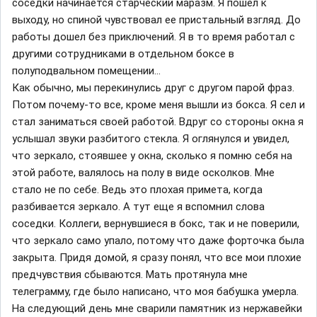
соседки начинается старческий маразм. Я пошел к
выходу, но спиной чувствовал ее пристальный взгляд. До
работы дошел без приключений. Я в то время работал с
другими сотрудниками в отдельном боксе в
полуподвальном помещении...
Как обычно, мы перекинулись друг с другом парой фраз.
Потом почему-то все, кроме меня вышли из бокса. Я сел и
стал заниматься своей работой. Вдруг со стороны окна я
услышал звуки разбитого стекла. Я оглянулся и увидел,
что зеркало, стоявшее у окна, сколько я помню себя на
этой работе, валялось на полу в виде осколков. Мне
стало не по себе. Ведь это плохая примета, когда
разбивается зеркало. А тут еще я вспомнил слова
соседки. Коллеги, вернувшиеся в бокс, так и не поверили,
что зеркало само упало, потому что даже форточка была
закрыта. Придя домой, я сразу понял, что все мои плохие
предчувствия сбываются. Мать протянула мне
телеграмму, где было написано, что моя бабушка умерла.
На следующий день мне сварили памятник из нержавейки