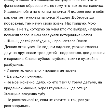
финансовое образование, потому что так хотел папочка.
Я должен пойти по стопам папочки. Я должен вести себя
как считает нужным папочка. Я удрал. Доберусь до
побережья, там начну свою жизнь. Настоящую. Мою
жизнь, а не ту, которую за меня кто-то выбрал, - парень
повысил голос, в нём зазвучали истеричные нотки.
- Ш-ш-ш, детей разбудишь, - прошептала Эмили.
Деннис оглянулся. На заднем сидении, уложив головы
друг на друг спали трое детей - подростков, две девочки
и парнишка. Спали глубоко-глубоко, таких и пушкой не
разбудишь.
- Извините, накипело, - прошептал парень.
- Да, ладно, понимаю...
- Не моё, конечно, дело, но что так? С тремя детьми, на
краденной машине, через глухомань? Где отец?
Женщина закусила губу.
- Не рассказывайте, если не хотите, я так, раз уж
разговорились...