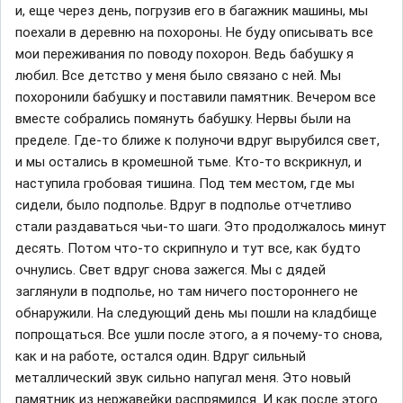
и, еще через день, погрузив его в багажник машины, мы
поехали в деревню на похороны. Не буду описывать все
мои переживания по поводу похорон. Ведь бабушку я
любил. Все детство у меня было связано с ней. Мы
похоронили бабушку и поставили памятник. Вечером все
вместе собрались помянуть бабушку. Нервы были на
пределе. Где-то ближе к полуночи вдруг вырубился свет,
и мы остались в кромешной тьме. Кто-то вскрикнул, и
наступила гробовая тишина. Под тем местом, где мы
сидели, было подполье. Вдруг в подполье отчетливо
стали раздаваться чьи-то шаги. Это продолжалось минут
десять. Потом что-то скрипнуло и тут все, как будто
очнулись. Свет вдруг снова зажегся. Мы с дядей
заглянули в подполье, но там ничего постороннего не
обнаружили. На следующий день мы пошли на кладбище
попрощаться. Все ушли после этого, а я почему-то снова,
как и на работе, остался один. Вдруг сильный
металлический звук сильно напугал меня. Это новый
памятник из нержавейки распрямился. И как после этого