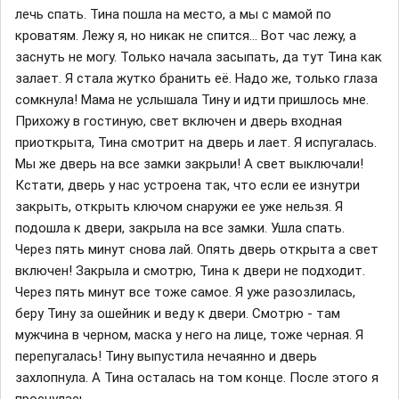
лечь спать. Тина пошла на место, а мы с мамой по
кроватям. Лежу я, но никак не спится... Вот час лежу, а
заснуть не могу. Только начала засыпать, да тут Тина как
залает. Я стала жутко бранить её. Надо же, только глаза
сомкнула! Мама не услышала Тину и идти пришлось мне.
Прихожу в гостиную, свет включен и дверь входная
приоткрыта, Тина смотрит на дверь и лает. Я испугалась.
Мы же дверь на все замки закрыли! А свет выключали!
Кстати, дверь у нас устроена так, что если ее изнутри
закрыть, открыть ключом снаружи ее уже нельзя. Я
подошла к двери, закрыла на все замки. Ушла спать.
Через пять минут снова лай. Опять дверь открыта а свет
включен! Закрыла и смотрю, Тина к двери не подходит.
Через пять минут все тоже самое. Я уже разозлилась,
беру Тину за ошейник и веду к двери. Смотрю - там
мужчина в черном, маска у него на лице, тоже черная. Я
перепугалась! Тину выпустила нечаянно и дверь
захлопнула. А Тина осталась на том конце. После этого я
проснулась.