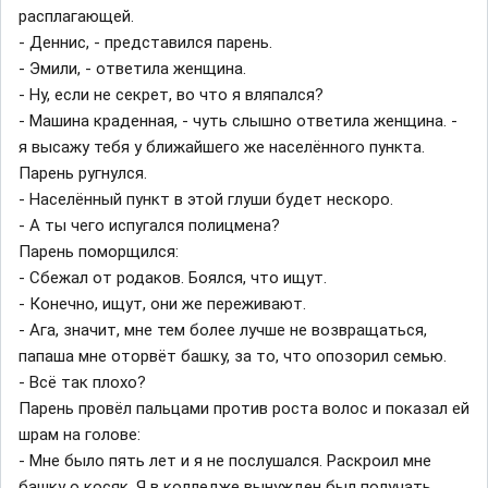
расплагающей.
- Деннис, - представился парень.
- Эмили, - ответила женщина.
- Ну, если не секрет, во что я вляпался?
- Машина краденная, - чуть слышно ответила женщина. -
я высажу тебя у ближайшего же населённого пункта.
Парень ругнулся.
- Населённый пункт в этой глуши будет нескоро.
- А ты чего испугался полицмена?
Парень поморщился:
- Сбежал от родаков. Боялся, что ищут.
- Конечно, ищут, они же переживают.
- Ага, значит, мне тем более лучше не возвращаться,
папаша мне оторвёт башку, за то, что опозорил семью.
- Всё так плохо?
Парень провёл пальцами против роста волос и показал ей
шрам на голове:
- Мне было пять лет и я не послушался. Раскроил мне
башку о косяк. Я в колледже вынужден был получать