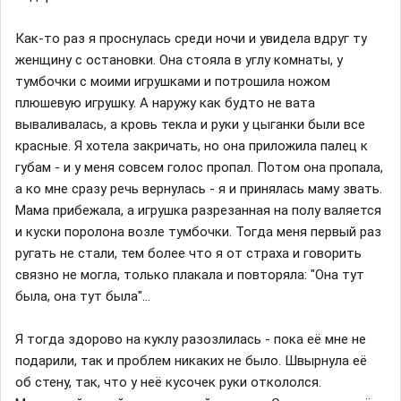
Как-то раз я проснулась среди ночи и увидела вдруг ту
женщину с остановки. Она стояла в углу комнаты, у
тумбочки с моими игрушками и потрошила ножом
плюшевую игрушку. А наружу как будто не вата
вываливалась, а кровь текла и руки у цыганки были все
красные. Я хотела закричать, но она приложила палец к
губам - и у меня совсем голос пропал. Потом она пропала,
а ко мне сразу речь вернулась - я и принялась маму звать.
Мама прибежала, а игрушка разрезанная на полу валяется
и куски поролона возле тумбочки. Тогда меня первый раз
ругать не стали, тем более что я от страха и говорить
связно не могла, только плакала и повторяла: "Она тут
была, она тут была"...
Я тогда здорово на куклу разозлилась - пока её мне не
подарили, так и проблем никаких не было. Швырнула её
об стену, так, что у неё кусочек руки откололся.