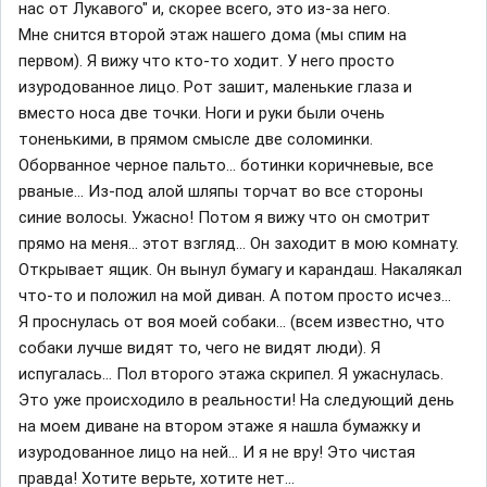
нас от Лукавого" и, скорее всего, это из-за него.
Мне снится второй этаж нашего дома (мы спим на
первом). Я вижу что кто-то ходит. У него просто
изуродованное лицо. Рот зашит, маленькие глаза и
вместо носа две точки. Ноги и руки были очень
тоненькими, в прямом смысле две соломинки.
Оборванное черное пальто... ботинки коричневые, все
рваные... Из-под алой шляпы торчат во все стороны
синие волосы. Ужасно! Потом я вижу что он смотрит
прямо на меня... этот взгляд... Он заходит в мою комнату.
Открывает ящик. Он вынул бумагу и карандаш. Накалякал
что-то и положил на мой диван. А потом просто исчез...
Я проснулась от воя моей собаки... (всем известно, что
собаки лучше видят то, чего не видят люди). Я
испугалась... Пол второго этажа скрипел. Я ужаснулась.
Это уже происходило в реальности! На следующий день
на моем диване на втором этаже я нашла бумажку и
изуродованное лицо на ней... И я не вру! Это чистая
правда! Хотите верьте, хотите нет...