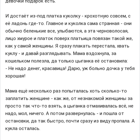
девочки подарок есть.
И достаёт из-под платка куколку - крохотную совсем, с
её ладонь где-то. Главное и куколка сама странная - они
обычно беленькие все, улыбаются, а эта черноволосая,
лицо хмурое и платок поверх платьица повязан такой же,
как у самой женщины. Я сразу плакать перестала, хвать
куклу - и давай разглядывать. Мама вздохнула, за
кошельком полезла, да только цыганка её остановила:
- Не надо денег, красавица! Дарю, уж больно дочка у тебя
хорошая!
Мама ещё несколько раз попыталась хоть сколько-то
заплатить женщине - как же, от незнакомой женщины за
просто так что-то взять, а цыганка отмахивалась всё, не
надо, мол, ничего. А потом развернулась - и пошла от
остановки, да так быстро, почти сразу из виду пропала. А
кукла осталась.