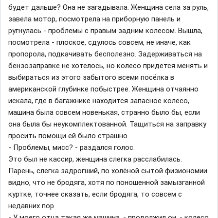
будет дальше? Она не загадывала. Женщина села за руль,
завела мотор, посмотрела на приборную панель и
ругнулась - проблемы с правым задним колесом. Вышла,
посмотрела - плоское, сдулось совсем, не иначе, как
пропорола, подкачивать бесполезно. Задерживаться на
бензозаправке не хотелось, но колесо придётся менять и
выбираться из этого забытого всеми посёлка в
американской глубинке побыстрее. Женщина отчаянно
искала, где в багажнике находится запасное колесо,
машина была совсем новенькая, странно было бы, если
она была бы неукомплектованной. Тащиться на заправку
просить помощи ей было страшно.
- Проблемы, мисс? - раздался голос.
Это был не кассир, женщина слегка расслабилась.
Парень, слегка задрогший, по холёной сытой физиономии
видно, что не бродяга, хотя по поношенной замызганной
куртке, точнее сказать, если бродяга, то совсем с
недавних пор.
- У моего отца такая же машина, - продолжил он, - колесо