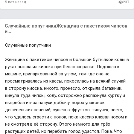
5 лет назад
237
Случайные попутчикиЖенщина с пакетиком чипсов
и...
Случайные попутчики
Женщина с пакетиком чипсов и большой бутылкой колы в
руках вышла из киоска при бензозаправке. Подошла к
машине, припаркованной за углом, там где она не
просматривалась из кассы, покосилась на всякий случай
в сторону киоска, никого, пронесло, открыла багажник,
кинула туда чипсы, колу, осторожно распахнула куртку и
выгребла из-за пазухи добычу: ворох упаковок
дешёвеньких печений, сушёных фруктов, тянучек, всего,
что удалось сгрести с полок, пока кассир клевал носом и
не смотрел в её сторону. Этого немного для трёх
растущих детей, но перебить голод удастся. Пока. Что