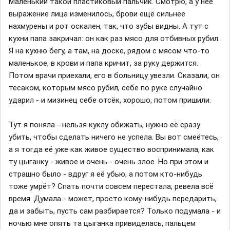
Маленький такой пластиковый пальчик. Смотрю, а у неё
выражение лица изменилось, брови ещё сильнее
нахмурены и рот оскален, так, что зубы видны. А тут с
кухни папа закричал: он как раз мясо для отбивных рубил.
Я на кухню бегу, а там, на доске, рядом с мясом что-то
маленькое, в крови и папа кричит, за руку держится.
Потом врачи приехали, его в больницу увезли. Сказали, он
тесаком, которым мясо рубил, себе по руке случайно
ударил - и мизинец себе отсёк, хорошо, потом пришили.
Тут я поняла - нельзя куклу обижать, нужно её сразу
убить, чтобы сделать ничего не успела. Вы вот смеётесь,
а я тогда её уже как живое существо воспринимала, как
ту цыганку - живое и очень - очень злое. Но при этом и
страшно было - вдруг я её убью, а потом кто-нибудь
тоже умрёт? Спать почти совсем перестала, ревела всё
время. Думала - может, просто кому-нибудь передарить,
да и забыть, пусть сам разбирается? Только подумала - и
ночью мне опять та цыганка привиделась, пальцем