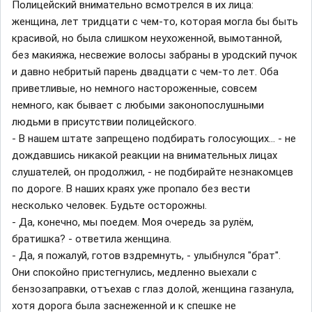
Полицейский внимательно всмотрелся в их лица:
женщина, лет тридцати с чем-то, которая могла бы быть
красивой, но была слишком неухоженной, вымотанной,
без макияжа, несвежие волосы забраны в уродский пучок
и давно небритый парень двадцати с чем-то лет. Оба
приветливые, но немного настороженные, совсем
немного, как бывает с любыми законопослушными
людьми в присутствии полицейского.
- В нашем штате запрещено подбирать голосующих... - не
дождавшись никакой реакции на внимательных лицах
слушателей, он продолжил, - не подбирайте незнакомцев
по дороге. В наших краях уже пропало без вести
несколько человек. Будьте осторожны.
- Да, конечно, мы поедем. Моя очередь за рулём,
братишка? - ответила женщина.
- Да, я пожалуй, готов вздремнуть, - улыбнулся "брат".
Они спокойно пристегнулись, медленно выехали с
бензозаправки, отъехав с глаз долой, женщина газанула,
хотя дорога была заснеженной и к спешке не