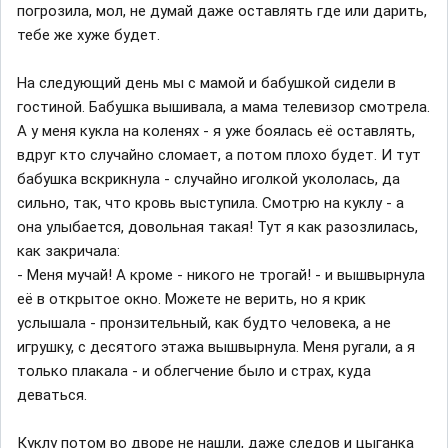
погрозила, мол, не думай даже оставлять где или дарить,
тебе же хуже будет.
На следующий день мы с мамой и бабушкой сидели в
гостиной. Бабушка вышивала, а мама телевизор смотрела.
А у меня кукла на коленях - я уже боялась её оставлять,
вдруг кто случайно сломает, а потом плохо будет. И тут
бабушка вскрикнула - случайно иголкой укололась, да
сильно, так, что кровь выступила. Смотрю на куклу - а
она улыбается, довольная такая! Тут я как разозлилась,
как закричала:
- Меня мучай! А кроме - никого не трогай! - и вышвырнула
её в открытое окно. Можете не верить, но я крик
услышала - пронзительный, как будто человека, а не
игрушку, с десятого этажа вышвырнула. Меня ругали, а я
только плакала - и облегчение было и страх, куда
деваться.
Куклу потом во дворе не нашли, даже следов и цыганка