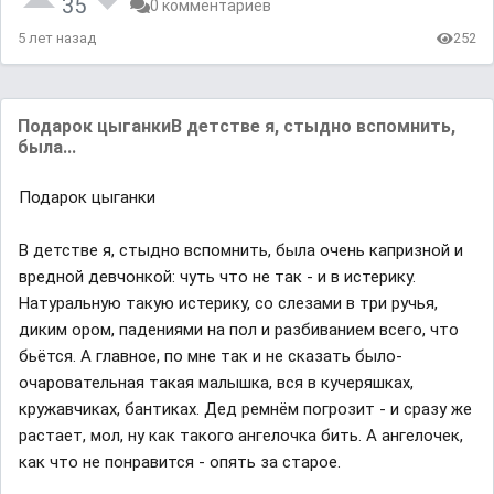
35
0 комментариев
5 лет назад
252
Подарок цыганкиВ детстве я, стыдно вспомнить,
была...
Подарок цыганки
В детстве я, стыдно вспомнить, была очень капризной и
вредной девчонкой: чуть что не так - и в истерику.
Натуральную такую истерику, со слезами в три ручья,
диким ором, падениями на пол и разбиванием всего, что
бьётся. А главное, по мне так и не сказать было-
очаровательная такая малышка, вся в кучеряшках,
кружавчиках, бантиках. Дед ремнём погрозит - и сразу же
растает, мол, ну как такого ангелочка бить. А ангелочек,
как что не понравится - опять за старое.