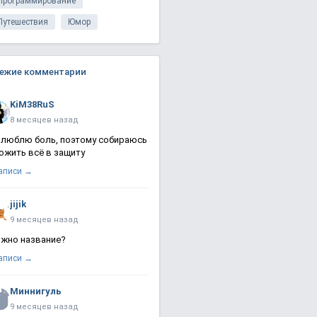
Программирование
Путешествия
Юмор
ежие комментарии
KiM38RuS
8 месяцев назад
 люблю боль, поэтому собираюсь
ожить всё в защиту
записи →
jijik
9 месяцев назад
жно название?
записи →
Миннигуль
9 месяцев назад