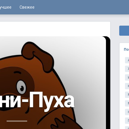
учшее
Свежее
По