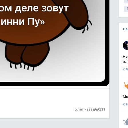
Св
Не
вл
к 
Мо
к 
5 лет назад
211