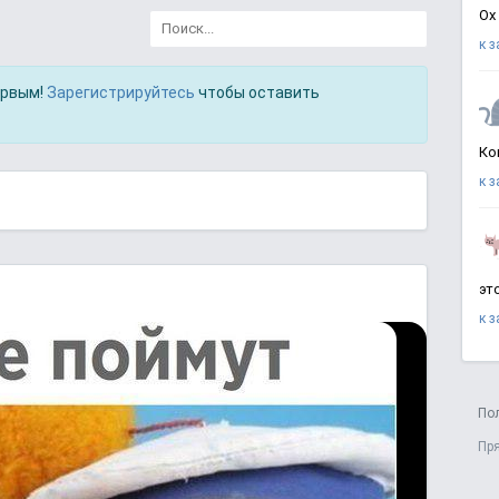
Ох
к 
ервым!
Зарегистрируйтесь
чтобы оставить
Ко
к 
эт
к 
По
Пр