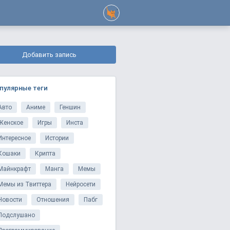
Добавить запись
пулярные теги
Авто
Аниме
Геншин
Женское
Игры
Инста
Интересное
Истории
Кошаки
Крипта
Майнкрафт
Манга
Мемы
Мемы из Твиттера
Нейросети
Новости
Отношения
Пабг
Подслушано