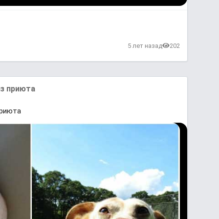
5 лет назад
202
из приюта
приюта