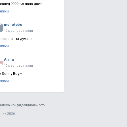
 капец ???? во папа дает
записи →
menotebo
10 месяцев назад
нечно, а ты думала
записи →
Arina
10 месяцев назад
о Sonny Boy~
записи →
литика конфиденциальности
яник 2026