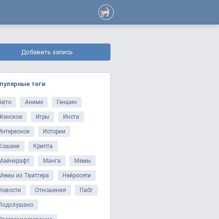
Добавить запись
пулярные теги
Авто
Аниме
Геншин
Женское
Игры
Инста
Интересное
Истории
Кошаки
Крипта
Майнкрафт
Манга
Мемы
Мемы из Твиттера
Нейросети
Новости
Отношения
Пабг
Подслушано