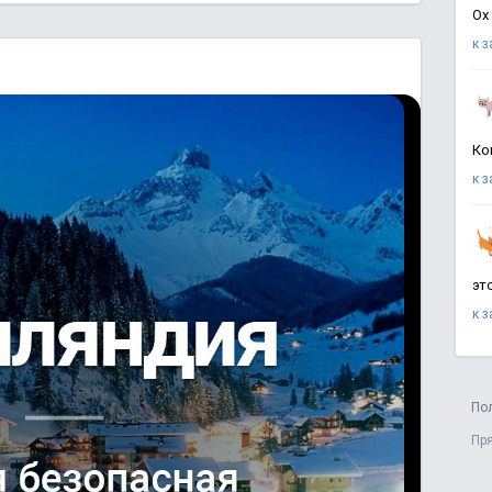
Ох
к 
Ко
к 
эт
к 
По
Пр