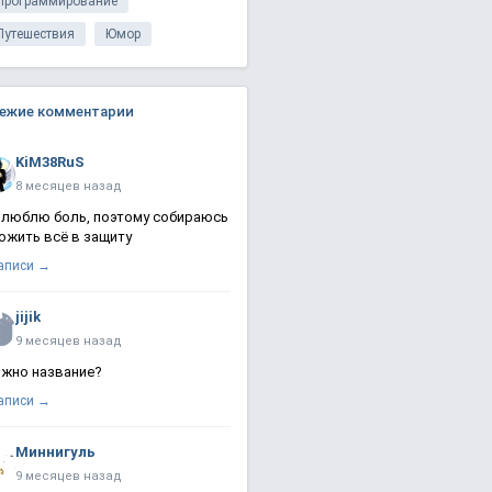
Программирование
Путешествия
Юмор
ежие комментарии
KiM38RuS
8 месяцев назад
 люблю боль, поэтому собираюсь
ожить всё в защиту
записи →
jijik
9 месяцев назад
жно название?
записи →
Миннигуль
9 месяцев назад