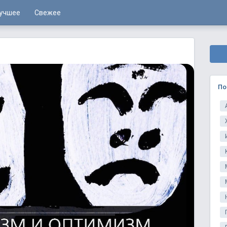
учшее
Свежее
По