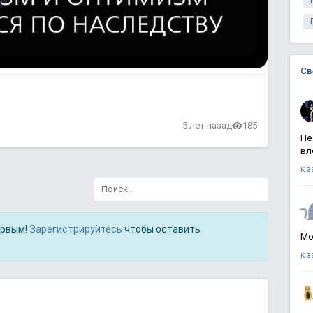
Св
5 лет назад
185
Не
вл
к 
ервым!
Зарегистрируйтесь
чтобы оставить
Мо
к 