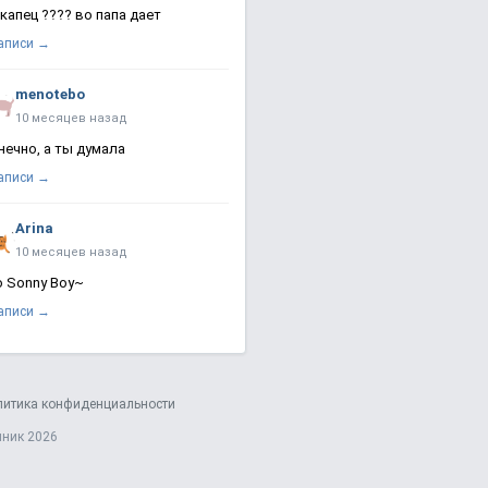
 капец ???? во папа дает
записи →
menotebo
10 месяцев назад
нечно, а ты думала
записи →
Arina
10 месяцев назад
о Sonny Boy~
записи →
литика конфиденциальности
яник 2026