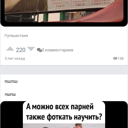
Путешествия
220
0 комментариев
5 лет назад
158
пшпш
пшпш