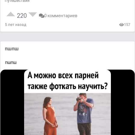
Путешествия
220
0 комментариев
5 лет назад
157
пшпш
пшпш