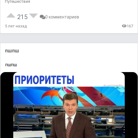
Путешествия
215
0 комментариев
5 лет назад
167
пшпш
пшпш