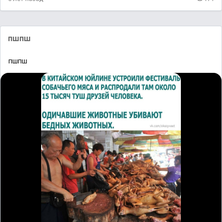
пшпш
пшпш