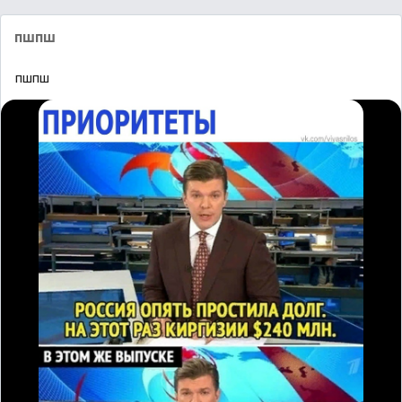
пшпш
пшпш