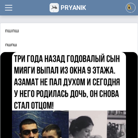
PRYANIK
пшпш
пшпш