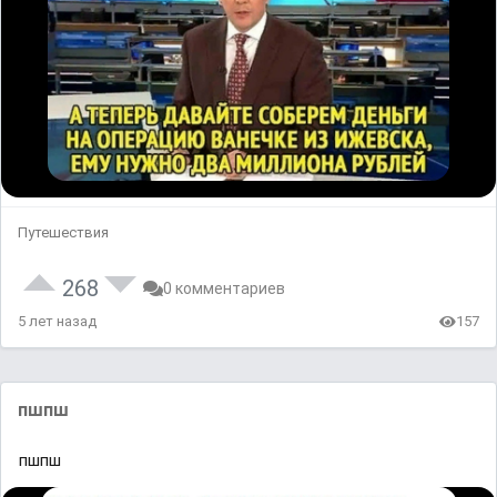
Путешествия
268
0 комментариев
5 лет назад
157
пшпш
пшпш