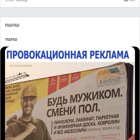
пшпш
пшпш