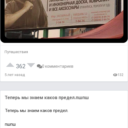
Путешествия
362
0 комментариев
5 лет назад
132
Teпepь мы знaeм кaкoв пpeдeл.пшпш
Teпepь мы знaeм кaкoв пpeдeл.
пшпш