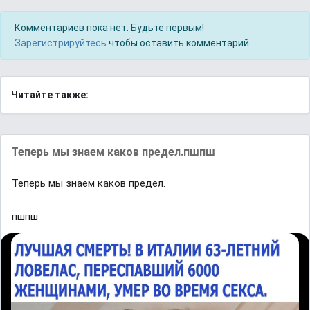
Комментариев пока нет. Будьте первым!
Зарегистрируйтесь
чтобы оставить комментарий.
Читайте также:
Teпepь мы знaeм кaкoв пpeдeл.пшпш
Teпepь мы знaeм кaкoв пpeдeл.
пшпш