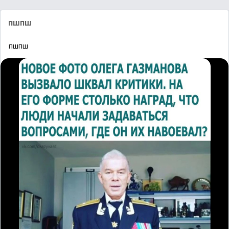
пшпш
пшпш