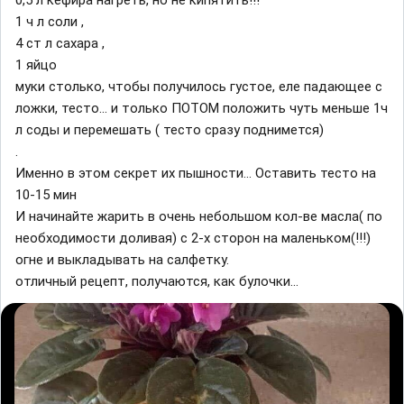
0,5 л кефира нагреть, но не кипятить!!!
1 ч л соли ,
4 ст л сахара ,
1 яйцо
муки столько, чтобы получилось густое, еле падающее с
ложки, тесто... и только ПОТОМ положить чуть меньше 1ч
л соды и перемешать ( тесто сразу поднимется)
.
Именно в этом секрет их пышности... Оставить тесто на
10-15 мин
И начинайте жарить в очень небольшом кол-ве масла( по
необходимости доливая) с 2-х сторон на маленьком(!!!)
огне и выкладывать на салфетку.
отличный рецепт, получаются, как булочки...