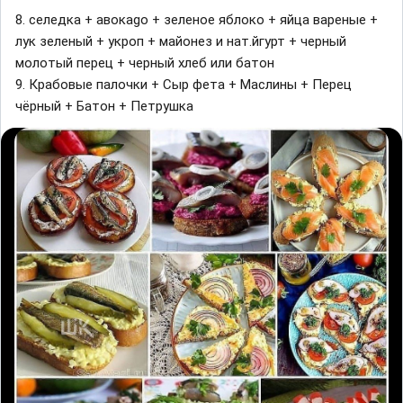
8. селедка + авокаgо + зеленое яблоко + яйца вареные +
лук зеленый + укроп + майонез и нат.йгурт + черный
молотый перец + черный хлеб или батон ⠀
9. Крабовые палочки + Сыр фета + Маслины + Перец
чёрный + Батон + Петрушка