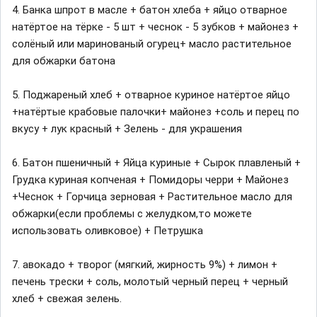
4. Банка шпрот в масле + батон хлеба + яйцо отварное
натёртое на тёрке - 5 шт + чеснок - 5 зубков + майонез +
солёный или маринованый огурец+ масло растительное
для обжарки батона
⠀
5. Поджареный хлеб + отварное куриное натёртое яйцо
+натёртые крабовые палочки+ майонез +соль и перец по
вкусу + лук красный + Зелень - для украшения
⠀
6. Батон пшеничный + Яйца куриные + Сырок плавленый +
Грудка куриная копченая + Помидоры черри + Майонез
+Чеснок + Горчица зерновая + Растительное масло для
обжарки(если проблемы с желудком,то можете
использовать оливковое) + Петрушка
⠀
7. авокадо + творог (мягкий, жирность 9%) + лимон +
печень трески + соль, молотый черный перец + черный
хлеб + свежая зелень.
⠀