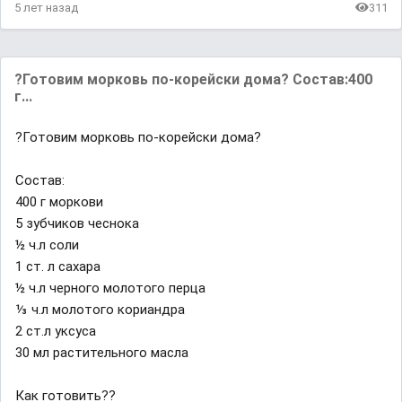
5 лет назад
311
?Готовим морковь по-корейски дома? Состав:400
г...
?Готовим морковь по-корейски дома?
Состав:
400 г моркови
5 зубчиков чеснока
½ ч.л соли
1 ст. л сахара
½ ч.л черного молотого перца
⅓ ч.л молотого кориандра
2 ст.л уксуса
30 мл растительного масла
Как готовить??