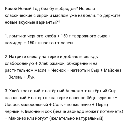
Какой Новый Год без бутербродов? Но если
классические с икрой и маслом уже надоели, то держите
новые вкусные варианты??
1. ломтики черного хлеба + 150 г творожного сыра +
помидор + 150 г шпротов + зелень
⠀
2. Натрите свеклу на тёрке и добавьте сельдь
слабосоленую + Хлеб ржаной, обжаренный на
растительном масле + Чеснок + натёртый Сыр + Майонез
+ Зелень + Лук
⠀
3. Хлеб тостовый + натёртый Авокадо + натёртый Сыр
плавленый + натёртое на тёрке вареное Яйцо куриное +
Лосось малосольный + Соль - по желанию + Перец
черный +Лимонный сок (иначе авокадо может потемнеть)
+ Майонез или йогурт (желательно натуральный)