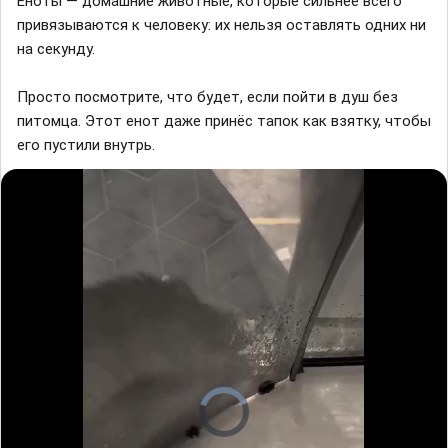
Еноты — домашние животные, которые сильнее всего
привязываются к человеку: их нельзя оставлять одних ни
на секунду.
Просто посмотрите, что будет, если пойти в душ без
питомца. Этот енот даже принёс тапок как взятку, чтобы
его пустили внутрь.
V
i
d
e
o
P