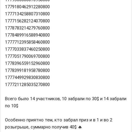
1779180462912280800
1777134258807310800
1777156282124070800
1778783214279760800
1778489916588940800
1777712395858460800
1777033837460250800
1777051790069700800
1778396559152960800
1778399181958780800
1777449929830830800
1777211285035270800
Всего было 14 участников, 10 забрали по 30$ и 14 забрали
по 10$
Особенно приятно тем, кто забрал приз и в 1 и во 2
розыгрыше, суммарно получив 40$ 🔥