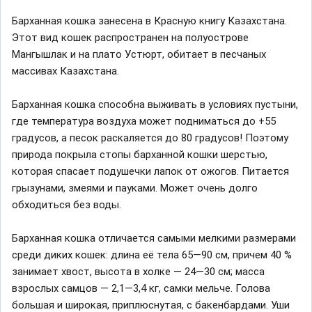
Барханная кошка занесена в Красную книгу Казахстана.
Этот вид кошек распространен на полуострове
Мангышлак и на плато Устюрт, обитает в песчаных
массивах Казахстана.
Барханная кошка способна выживать в условиях пустыни,
где температура воздуха может подниматься до +55
градусов, а песок раскаляется до 80 градусов! Поэтому
природа покрыла стопы барханной кошки шерстью,
которая спасает подушечки лапок от ожогов. Питается
грызунами, змеями и пауками. Может очень долго
обходиться без воды.
Барханная кошка отличается самыми мелкими размерами
среди диких кошек: длина её тела 65—90 см, причем 40 %
занимает хвост, высота в холке — 24—30 см; масса
взрослых самцов — 2,1—3,4 кг, самки мельче. Голова
большая и широкая, приплюснутая, с бакенбардами. Уши