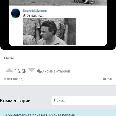
Мемы
16.5k
0 комментариев
5 лет назад
298
Комментарии
Комментариев пока нет. Будьте первым!