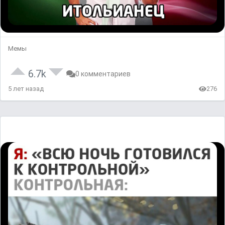
Мемы
6.7k
0 комментариев
5 лет назад
276