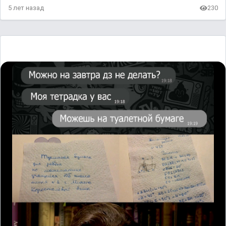
5 лет назад
230