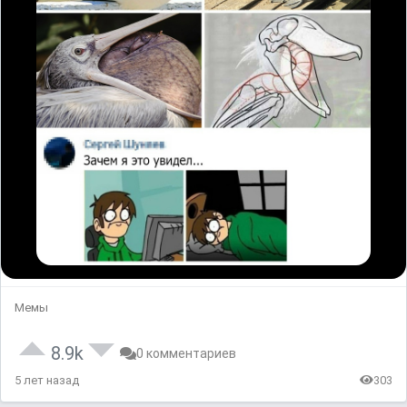
Мемы
8.9k
0 комментариев
5 лет назад
303