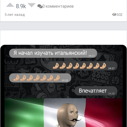
8.9k
0 комментариев
5 лет назад
302