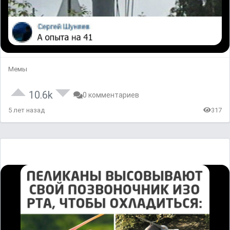
Мемы
10.6k
0 комментариев
5 лет назад
317