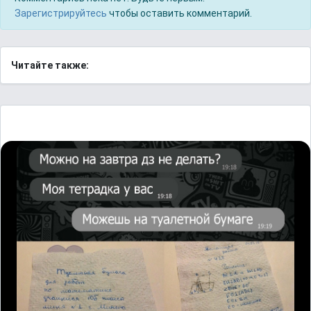
Зарегистрируйтесь
чтобы оставить комментарий.
Читайте также: