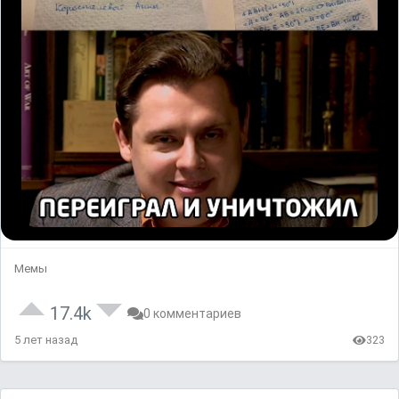
Мемы
17.4k
0 комментариев
5 лет назад
323