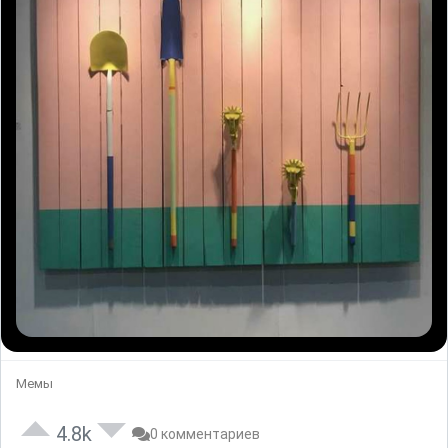
Мемы
4.8k
0 комментариев