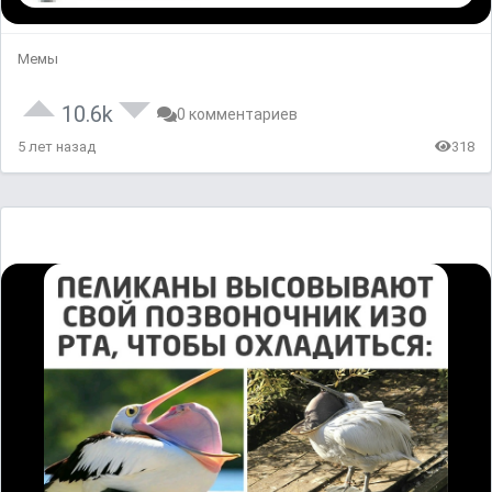
Мемы
10.6k
0 комментариев
5 лет назад
318