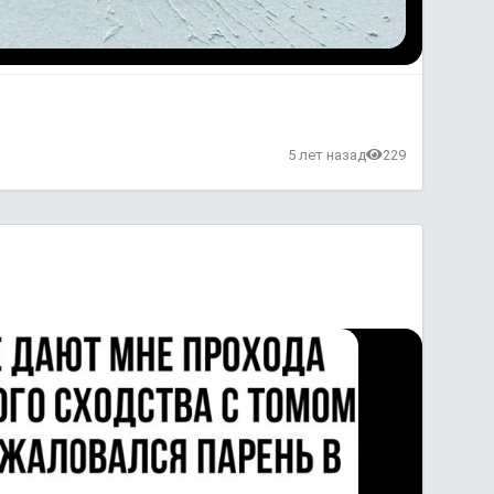
в
5 лет назад
229