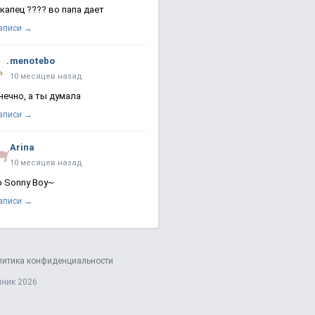
 капец ???? во папа дает
записи →
menotebo
10 месяцев назад
нечно, а ты думала
записи →
Arina
10 месяцев назад
о Sonny Boy~
записи →
литика конфиденциальности
яник 2026