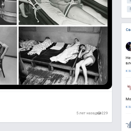
Св
Не
вл
к 
Мо
к 
в
5 лет назад
229