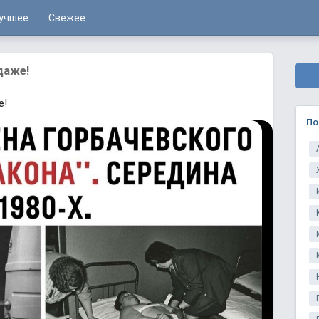
учшее
Свежее
даже!
е!
По