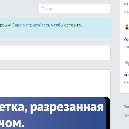
Ох
к 
ервым!
Зарегистрируйтесь
чтобы оставить
Ко
к 
эт
к 
По
Пр