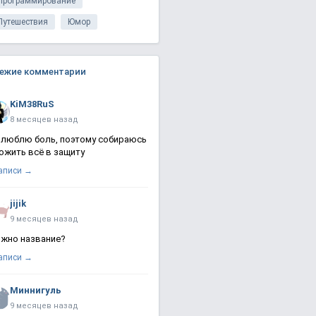
Программирование
Путешествия
Юмор
ежие комментарии
KiM38RuS
8 месяцев назад
 люблю боль, поэтому собираюсь
ожить всё в защиту
записи →
jijik
9 месяцев назад
жно название?
записи →
Миннигуль
9 месяцев назад