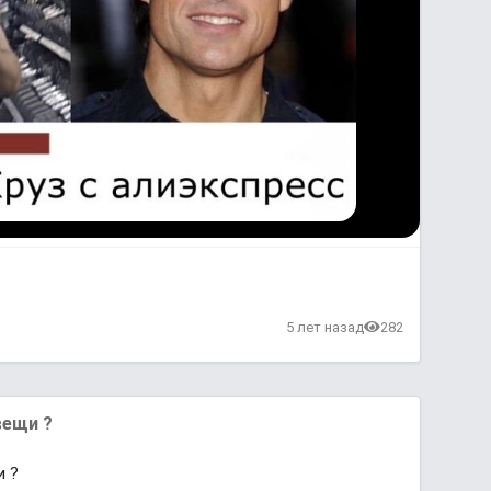
в
5 лет назад
282
вещи ?
и ?