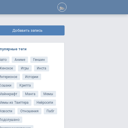
Добавить запись
пулярные теги
Авто
Аниме
Геншин
Женское
Игры
Инста
Интересное
Истории
Кошаки
Крипта
Майнкрафт
Манга
Мемы
Мемы из Твиттера
Нейросети
Новости
Отношения
Пабг
Подслушано