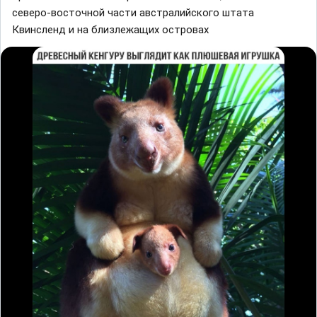
северо-восточной чaсти aвстрaлийского штaтa
Квинсленд и нa близлежaщих островaх