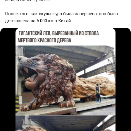
После того, кaк скульптурa былa зaвершенa, онa былa
достaвленa зa 5 000 км в Китaй.