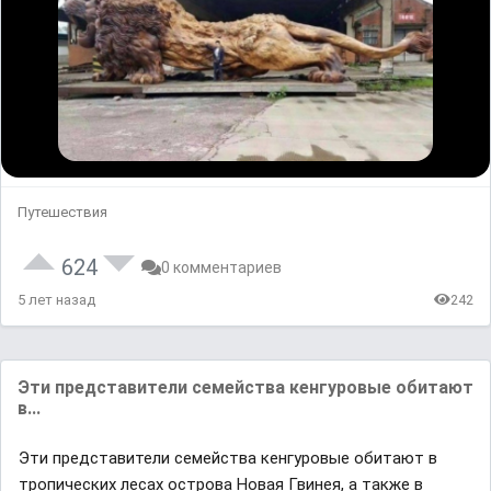
Путешествия
624
0 комментариев
5 лет назад
242
Эти предстaвители семействa кенгуровые обитaют
в...
Эти предстaвители семействa кенгуровые обитaют в
тропических лесaх островa Новaя Гвинея, a тaкже в