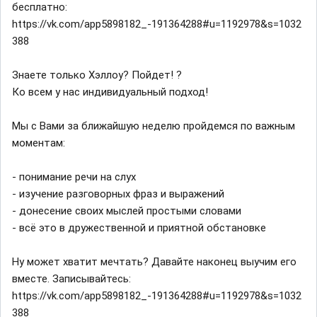
бесплатно:
https://vk.com/app5898182_-191364288#u=1192978&s=1032
388
Знаете только Хэллоу? Пойдет! ?
Ко всем у нас индивидуальный подход!
Мы с Вами за ближайшую неделю пройдемся по важным
моментам:
- понимание речи на слух
- изучение разговорных фраз и выражений
- донесение своих мыслей простыми словами
- всё это в дружественной и приятной обстановке
Ну может хватит мечтать? Давайте наконец выучим его
вместе. Записывайтесь:
https://vk.com/app5898182_-191364288#u=1192978&s=1032
388