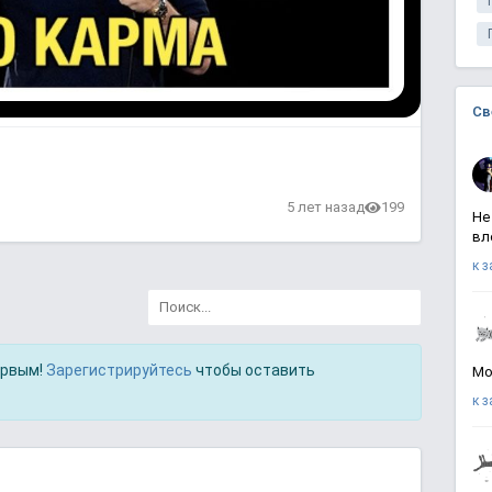
Св
в
5 лет назад
199
Не
вл
к 
ервым!
Зарегистрируйтесь
чтобы оставить
Мо
к 