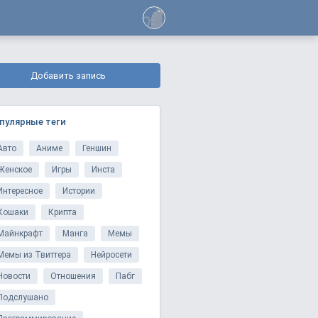
Добавить запись
пулярные теги
Авто
Аниме
Геншин
Женское
Игры
Инста
Интересное
Истории
Кошаки
Крипта
Майнкрафт
Манга
Мемы
Мемы из Твиттера
Нейросети
Новости
Отношения
Пабг
Подслушано