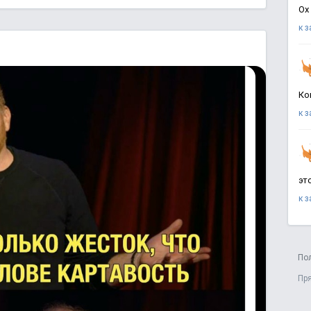
Ох
к 
Ко
к 
эт
к 
По
Пр