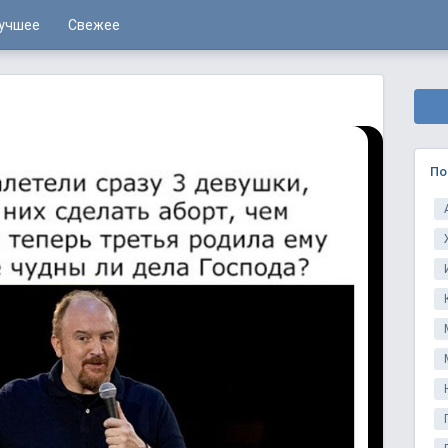
учшее
Свежее
По