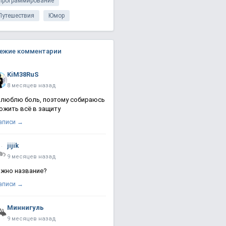
Программирование
Путешествия
Юмор
ежие комментарии
KiM38RuS
8 месяцев назад
 люблю боль, поэтому собираюсь
ожить всё в защиту
записи →
jijik
9 месяцев назад
жно название?
записи →
Миннигуль
9 месяцев назад