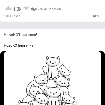
1.3k
0 комментариев
5 лет назад
228
НовоКОТняя елка!
НовоКОТняя елка!