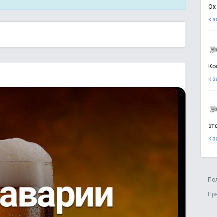
Ох
к 
Ко
к 
эт
к 
По
Пр