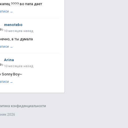
 капец ???? во папа дает
записи →
menotebo
10 месяцев назад
нечно, а ты думала
записи →
Arina
10 месяцев назад
о Sonny Boy~
записи →
литика конфиденциальности
яник 2026