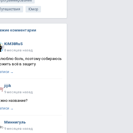
Программирование
Путешествия
Юмор
ежие комментарии
KiM38RuS
8 месяцев назад
 люблю боль, поэтому собираюсь
ожить всё в защиту
записи →
jijik
9 месяцев назад
жно название?
записи →
Миннигуль
9 месяцев назад