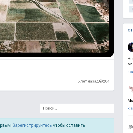
Св
Не
вл
к 
5 лет назад
204
Мо
к 
ервым!
Зарегистрируйтесь
чтобы оставить