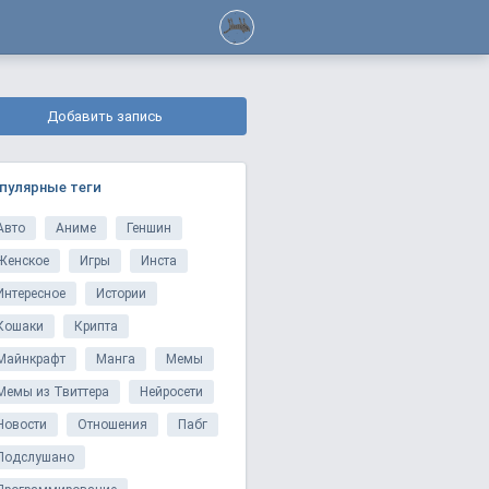
Добавить запись
пулярные теги
Авто
Аниме
Геншин
Женское
Игры
Инста
Интересное
Истории
Кошаки
Крипта
Майнкрафт
Манга
Мемы
Мемы из Твиттера
Нейросети
Новости
Отношения
Пабг
Подслушано