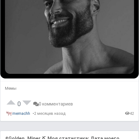
Мемы
0
0 комментариев
memachh
2 месяцев назад
42
#Golden_Miner ⛏ Моя статистика: Дата моего