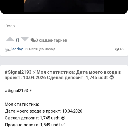
L
U
P
o
n
l
a
m
a
d
u
y
e
t
b
d
e
a
Юмор
:
c
0
k
%
R
a
t
0
0 комментариев
e
leoday
2 месяцев назад
46
#Signal2193 ⚡️ Моя статистика: Дата моего входа в
проект: 10.04.2026 Сделал депозит: 1,745 usdt 😎
#Signal2193 ⚡️
Моя статистика:
Дата моего входа в проект: 10.04.2026
Сделал депозит: 1,745 usdt 😎
Продано золота: 1,549 usdt ✅