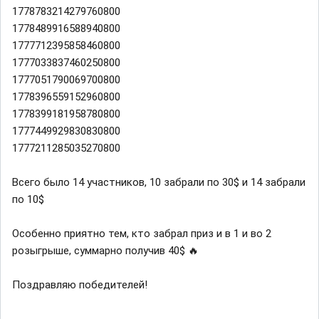
1778783214279760800
1778489916588940800
1777712395858460800
1777033837460250800
1777051790069700800
1778396559152960800
1778399181958780800
1777449929830830800
1777211285035270800
Всего было 14 участников, 10 забрали по 30$ и 14 забрали
по 10$
Особенно приятно тем, кто забрал приз и в 1 и во 2
розыгрыше, суммарно получив 40$ 🔥
Поздравляю победителей!