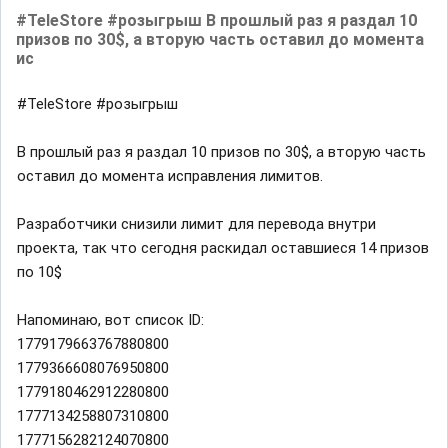
#TeleStore #розыгрыш В прошлый раз я раздал 10
призов по 30$, а вторую часть оставил до момента
ис
#TeleStore #розыгрыш
В прошлый раз я раздал 10 призов по 30$, а вторую часть
оставил до момента исправления лимитов.
Разработчики снизили лимит для перевода внутри
проекта, так что сегодня раскидал оставшиеся 14 призов
по 10$
Напоминаю, вот список ID:
1779179663767880800
1779366608076950800
1779180462912280800
1777134258807310800
1777156282124070800