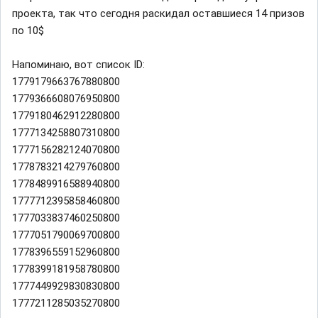
проекта, так что сегодня раскидал оставшиеся 14 призов
по 10$
Напоминаю, вот список ID:
1779179663767880800
1779366608076950800
1779180462912280800
1777134258807310800
1777156282124070800
1778783214279760800
1778489916588940800
1777712395858460800
1777033837460250800
1777051790069700800
1778396559152960800
1778399181958780800
1777449929830830800
1777211285035270800