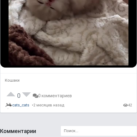
l
a
y
V
i
d
Кошаки
e
0
0 комментариев
o
cats_cats
2 месяцев назад
42
Комментарии