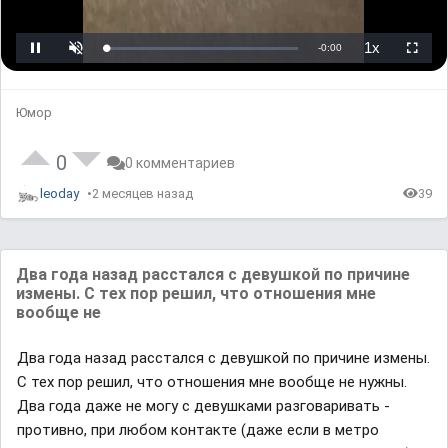
L
U
P
o
n
l
a
m
a
d
u
y
e
t
b
d
e
a
Юмор
:
c
0
k
%
R
a
t
0
0 комментариев
e
leoday
2 месяцев назад
39
Два года назад расстался с девушкой по причине
измены. С тех пор решил, что отношения мне
вообще не
Два года назад расстался с девушкой по причине измены.
С тех пор решил, что отношения мне вообще не нужны.
Два года даже не могу с девушками разговаривать -
противно, при любом контакте (даже если в метро