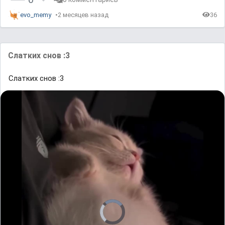
evo_memy
2 месяцев назад
36
Слатких снов :3
Слатких снов :3
V
i
d
e
o