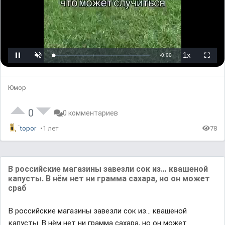
o
a
d
i
n
g
.
L
U
P
o
n
l
a
m
a
d
u
y
e
t
b
d
e
a
Юмор
:
c
0
k
%
R
a
t
0
0 комментариев
e
topor
1 лет
78
В российские магазины завезли сок из… квашеной
капусты. В нём нет ни грамма сахара, но он может
сраб
В российские магазины завезли сок из… квашеной
капусты. В нём нет ни грамма сахара, но он может