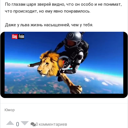
По глазам царя зверей видно, что он особо и не понимат,
что происходит, но ему явно понравилось.
Даже у льва жизнь насыщенней, чем у тебя.
V
i
d
e
o
P
l
a
y
e
r
i
L
U
P
s
o
n
l
l
a
m
a
o
d
u
y
a
e
t
b
d
d
e
a
i
:
c
Юмор
n
0
k
g
%
R
.
a
t
e
0
0 комментариев