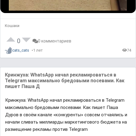
L
U
P
o
n
l
a
m
a
d
u
y
e
t
b
d
e
a
Кошаки
:
c
0
k
%
R
a
t
0
0 комментариев
e
cats_cats
1 лет
74
Кринжуха: WhatsApp начал рекламироваться в
Telegram максимально бредовыми посевами. Как
пишет Паша Д
Кринжуха: WhatsApp начал рекламироваться в Telegram
максимально бредовыми посевами. Как пишет Паша
Дуров в своём канале «конкуренты» совсем отчаялись и
начали сливать миллиарды маркетингового бюджета на
размещение рекламы против Telegram