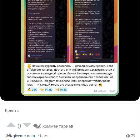
Крипта
0
0 комментариев
givemetonru
1 лет
79