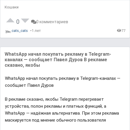
e
t
b
d
e
a
Кошаки
:
c
0
k
%
R
a
t
0
0 комментариев
e
cats_cats
1 лет
77
WhatsApp начал покупать рекламу в Telegram-
каналах — сообщает Павел Дуров В рекламе
сказано, якобы
WhatsApp начал покупать рекламу в Telegram-каналах —
сообщает Павел Дуров
В рекламе сказано, якобы Telegram перегревает
устройства, полон рекламы и платных функций, а
WhatsApp — надёжная альтернатива. При этом реклама
маскируется под мнение обычного пользователя