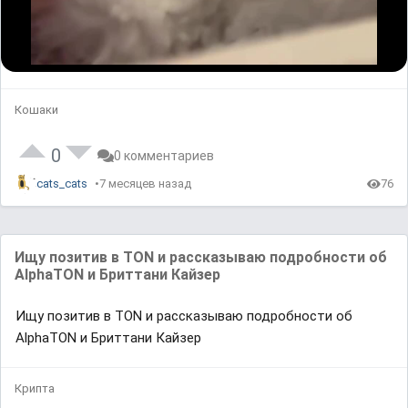
.
L
U
P
o
n
l
a
m
a
d
u
y
e
t
b
d
e
a
Кошаки
:
c
0
k
%
R
a
t
0
0 комментариев
e
cats_cats
7 месяцев назад
76
Ищу позитив в TON и рассказываю подробности об
AlphaTON и Бриттани Кайзер
Ищу позитив в TON и рассказываю подробности об
AlphaTON и Бриттани Кайзер
Крипта