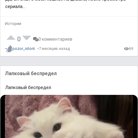
сериала...
Истории
0
0 комментариев
pozor_istorii
7 месяцев назад
69
Лапковый беспредел
Лапковый беспредел