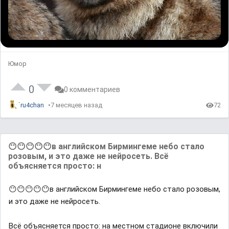
Юмор
0
0 комментариев
ru4chan
7 месяцев назад
72
😶😶😶😶😶в английском Бирмингеме небо стало
розовым, и это даже не нейросеть. Всё
объясняется просто: н
😶😶😶😶😶в английском Бирмингеме небо стало розовым,
и это даже не нейросеть.
Всё объясняется просто: на местном стадионе включили