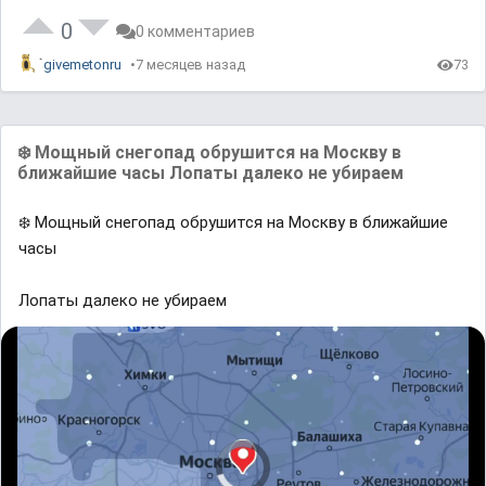
0
0 комментариев
givemetonru
7 месяцев назад
73
❄️ Мощный снегопад обрушится на Москву в
ближайшие часы Лопаты далеко не убираем
❄️ Мощный снегопад обрушится на Москву в ближайшие
часы
Лопаты далеко не убираем
V
i
d
e