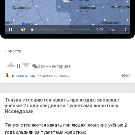
o
P
l
a
y
e
r
i
s
l
L
U
P
o
o
n
l
a
a
m
a
d
d
u
y
i
e
t
b
n
d
e
a
g
:
c
Новости
.
0
k
%
R
a
t
e
0
0 комментариев
moscowmap
7 месяцев назад
67
Тануки стесняются какать при людях: японские
учёные 2 года следили за туалетами животных
Исследован
Тануки стесняются какать при людях: японские учёные 2
года следили за туалетами животных