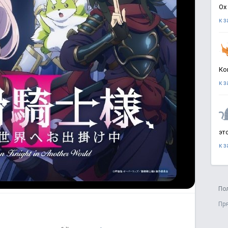
Ох
к 
Ко
к 
эт
к 
По
Пр