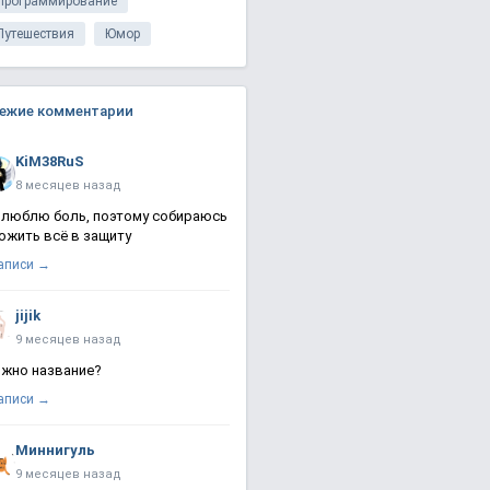
Программирование
Путешествия
Юмор
ежие комментарии
KiM38RuS
8 месяцев назад
 люблю боль, поэтому собираюсь
ожить всё в защиту
записи →
jijik
9 месяцев назад
жно название?
записи →
Миннигуль
9 месяцев назад