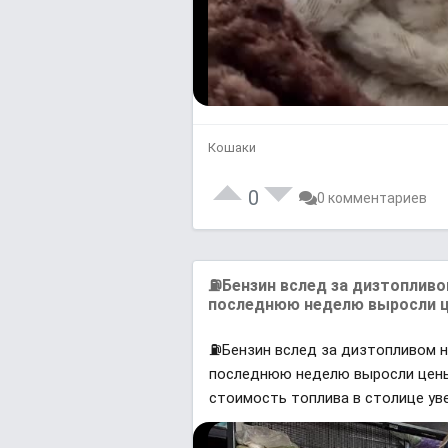
Кошаки
L
U
o
n
0
a
0 комментариев
m
d
u
e
t
d
e
:
0
%
⛽️Бензин вслед за дизтоплив
последнюю неделю выросли ц
⛽️Бензин вслед за дизтопливом 
последнюю неделю выросли цены н
стоимость топлива в столице уве