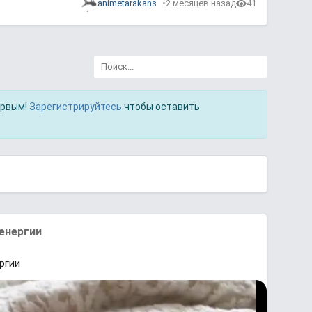
animetarakans
2 месяцев назад
41
ервым!
Зарегистрируйтесь
чтобы оставить
 енергии
ргии