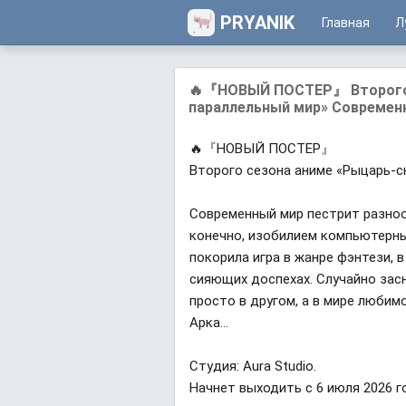
PRYANIK
Главная
Л
🔥『НОВЫЙ ПОСТЕР』 Второго с
параллельный мир» Современ
🔥『НОВЫЙ ПОСТЕР』
Второго сезона аниме «Рыцарь-с
Современный мир пестрит разноо
конечно, изобилием компьютерных
покорила игра в жанре фэнтези, 
сияющих доспехах. Случайно засну
просто в другом, а в мире любим
Арка...
Студия: Aura Studio.
Начнет выходить с 6 июля 2026 г