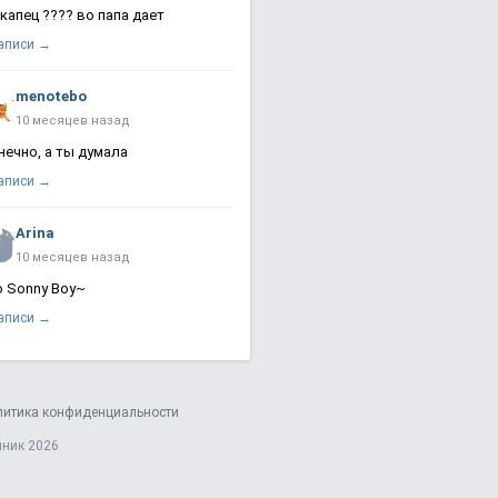
 капец ???? во папа дает
записи →
menotebo
10 месяцев назад
нечно, а ты думала
записи →
Arina
10 месяцев назад
о Sonny Boy~
записи →
литика конфиденциальности
яник 2026