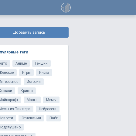
Добавить запись
пулярные теги
Авто
Аниме
Геншин
Женское
Игры
Инста
Интересное
Истории
Кошаки
Крипта
Майнкрафт
Манга
Мемы
Мемы из Твиттера
Нейросети
Новости
Отношения
Пабг
Подслушано