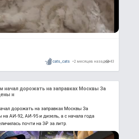
P
l
cats_cats
2 месяцев назад
43
a
y
b
a
c
k
R
a
t
ом начал дорожать на заправках Москвы За
e
ены н
начал дорожать на заправках Москвы За
а АИ-92, АИ-95 и дизель, а с начала года
личилась почти на 3₽ за литр.