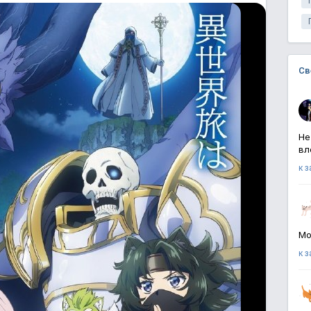
Св
Не
вл
к 
Мо
к 