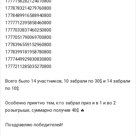
1777156282124070800
1778783214279760800
1778489916588940800
1777712395858460800
1777033837460250800
1777051790069700800
1778396559152960800
1778399181958780800
1777449929830830800
1777211285035270800
Всего было 14 участников, 10 забрали по 30$ и 14 забрали
по 10$
Особенно приятно тем, кто забрал приз и в 1 и во 2
розыгрыше, суммарно получив 40$ 🔥
Поздравляю победителей!