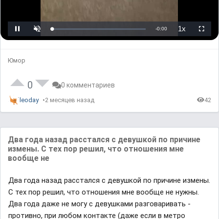
.
L
U
P
o
n
l
a
m
a
d
u
y
e
t
b
d
e
a
Юмор
:
c
0
k
%
R
a
t
0
0 комментариев
e
leoday
2 месяцев назад
42
Два года назад расстался с девушкой по причине
измены. С тех пор решил, что отношения мне
вообще не
Два года назад расстался с девушкой по причине измены.
С тех пор решил, что отношения мне вообще не нужны.
Два года даже не могу с девушками разговаривать -
противно, при любом контакте (даже если в метро