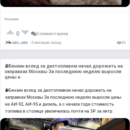
L
U
P
o
n
l
a
m
a
d
u
y
e
t
b
d
e
a
Кошаки
:
c
0
k
%
R
a
t
0
0 комментариев
e
cats_cats
2 месяцев назад
45
⛽️Бензин вслед за дизтопливом начал дорожать на
заправках Москвы За последнюю неделю выросли
цены н
⛽️Бензин вслед за дизтопливом начал дорожать на
заправках Москвы За последнюю неделю выросли цены
на АИ-92, АИ-95 и дизель, а с начала года стоимость
топлива в столице увеличилась почти на 3₽ за литр.