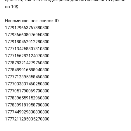
по 10$
Напоминаю, вот список ID:
1779179663767880800
1779366608076950800
1779180462912280800
1777134258807310800
1777156282124070800
1778783214279760800
1778489916588940800
1777712395858460800
1777033837460250800
1777051790069700800
1778396559152960800
1778399181958780800
1777449929830830800
1777211285035270800