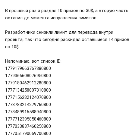
В прошлый раз я раздал 10 призов по 30$, а вторую часть
оставил до момента исправления лимитов.
Разработчики снизили лимит для перевода внутри
проекта, так что сегодня раскидал оставшиеся 14 призов
по 10$
Напоминаю, вот список ID:
1779179663767880800
1779366608076950800
1779180462912280800
1777134258807310800
1777156282124070800
1778783214279760800
1778489916588940800
1777712395858460800
1777033837460250800
1777051790069700800