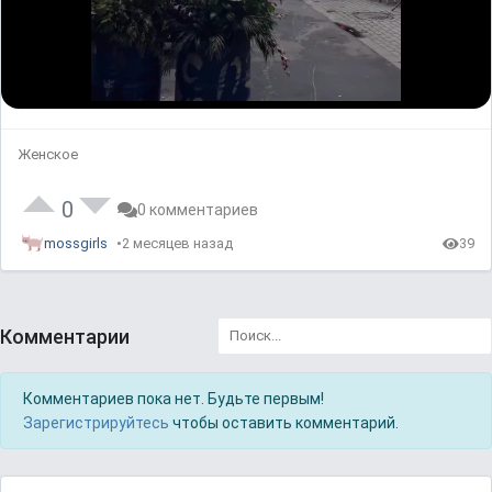
V
i
d
Женское
e
0
0 комментариев
o
mossgirls
2 месяцев назад
39
Комментарии
Комментариев пока нет. Будьте первым!
Зарегистрируйтесь
чтобы оставить комментарий.