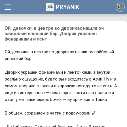
PRYANIK
Ой, девочки, в центре во двориках нашли оч
вайбовый японский бар. Дворик украшен
фонариками и лент
Ой, девочки, в центре во двориках нашли оч вайбовый
японский бар.
Дворик украшен фонариками и ленточками, а внутри —
реально ощущение, будто вы находитесь в Азии. Ну и в
самом дворике столики в хорошую погоду тоже есть. А
ещё из интересного — некоторые гости пьют напитки
стоя у металлических бочек — ну прям как в Токио.
В общем, сохраняем в чатик с подружками 💅
📍 «Табураси», Страстной бульвар, 7, стр. 3, метро