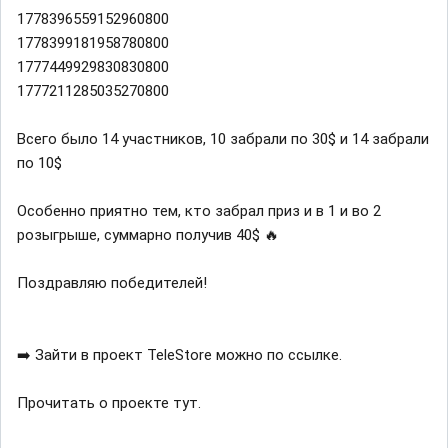
1778396559152960800
1778399181958780800
1777449929830830800
1777211285035270800
Всего было 14 участников, 10 забрали по 30$ и 14 забрали
по 10$
Особенно приятно тем, кто забрал приз и в 1 и во 2
розыгрыше, суммарно получив 40$ 🔥
Поздравляю победителей!
➡️ Зайти в проект TeleStore можно по ссылке.
Прочитать о проекте тут.